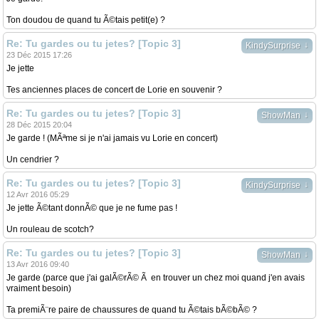
Ton doudou de quand tu Ã©tais petit(e) ?
Re: Tu gardes ou tu jetes? [Topic 3]
↓
KindySurprise
23 Déc 2015 17:26
Je jette
Tes anciennes places de concert de Lorie en souvenir ?
Re: Tu gardes ou tu jetes? [Topic 3]
↓
ShowMan
28 Déc 2015 20:04
Je garde ! (MÃªme si je n'ai jamais vu Lorie en concert)
Un cendrier ?
Re: Tu gardes ou tu jetes? [Topic 3]
↓
KindySurprise
12 Avr 2016 05:29
Je jette Ã©tant donnÃ© que je ne fume pas !
Un rouleau de scotch?
Re: Tu gardes ou tu jetes? [Topic 3]
↓
ShowMan
13 Avr 2016 09:40
Je garde (parce que j'ai galÃ©rÃ© Ã en trouver un chez moi quand j'en avais
vraiment besoin)
Ta premiÃ¨re paire de chaussures de quand tu Ã©tais bÃ©bÃ© ?