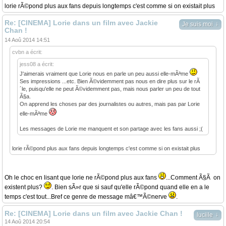
lorie rÃ©pond plus aux fans depuis longtemps c'est comme si on existait plus
Re: [CINEMA] Lorie dans un film avec Jackie
↓
Je suis moi
Chan !
14 Aoû 2014 14:51
cvbn a écrit:
jess08 a écrit:
J'aimerais vraiment que Lorie nous en parle un peu aussi elle-mÃªme
Ses impressions ...etc. Bien Ã©videmment pas nous en dire plus sur le rÃ
´le, puisqu'elle ne peut Ã©videmment pas, mais nous parler un peu de tout
Ã§a.
On apprend les choses par des journalistes ou autres, mais pas par Lorie
elle-mÃªme
Les messages de Lorie me manquent et son partage avec les fans aussi ;(
lorie rÃ©pond plus aux fans depuis longtemps c'est comme si on existait plus
Oh le choc en lisant que lorie ne rÃ©pond plus aux fans
...Comment Ã§Ã on
existent plus?
. Bien sÃ»r que si sauf qu'elle rÃ©pond quand elle en a le
temps c'est tout...Bref ce genre de message mâ€™Ã©nerve
.
Re: [CINEMA] Lorie dans un film avec Jackie Chan !
↓
luciile
14 Aoû 2014 20:54