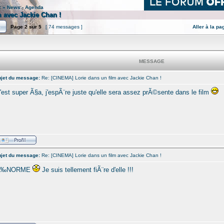
:
»
News - Agenda
 avec Jackie Chan !
Page
2
sur
5
[ 74 messages ]
Aller à la pa
MESSAGE
jet du message:
Re: [CINEMA] Lorie dans un film avec Jackie Chan !
'est super Ã§a, j'espÃ¨re juste qu'elle sera assez prÃ©sente dans le film
jet du message:
Re: [CINEMA] Lorie dans un film avec Jackie Chan !
Ã‰NORME
Je suis tellement fiÃ¨re d'elle !!!