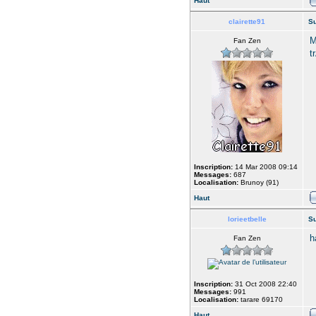
Haut
clairette91
Su
M
Fan Zen
t
Inscription:
14 Mar 2008 09:14
Messages:
687
Localisation:
Brunoy (91)
Haut
lorieetbelle
Su
h
Fan Zen
Inscription:
31 Oct 2008 22:40
Messages:
991
Localisation:
tarare 69170
Haut