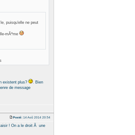
e, puisqu'elle ne peut
 elle-mÃªme
s
 existent plus?
. Bien
e genre de message
Posté:
14 Aoû 2014 20:54
aisir ! On a le droit Ã une