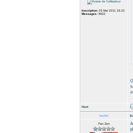
Inscription:
03 Mai 2011 16:22
Messages:
3602
O
s
m
Haut
luciile
Su
A
Fan Zen
p