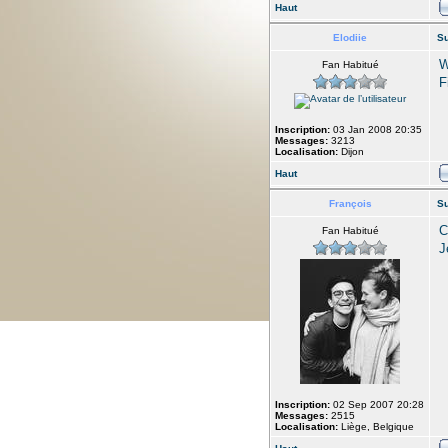
Haut
Elodiie
Su
W
Fan Habitué
F
Inscription:
03 Jan 2008 20:35
Messages:
3213
Localisation:
Dijon
Haut
François
Su
C
Fan Habitué
J
Inscription:
02 Sep 2007 20:28
Messages:
2515
Localisation:
Liège, Belgique