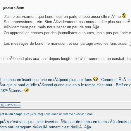
jess08 a écrit:
J'aimerais vraiment que Lorie nous en parle un peu aussi elle-mÃªme
Ses impressions ...etc. Bien Ã©videmment pas nous en dire plus sur le rÃ´l
Ã©videmment pas, mais nous parler un peu de tout Ã§a.
On apprend les choses par des journalistes ou autres, mais pas par Lorie
Les messages de Lorie me manquent et son partage avec les fans aussi ;(
lorie rÃ©pond plus aux fans depuis longtemps c'est comme si on existait plu
h le choc en lisant que lorie ne rÃ©pond plus aux fans
...Comment Ã§Ã on
Ã»r que si sauf qu'elle rÃ©pond quand elle en a le temps c'est tout...Bref c
â€™Ã©nerve
.
jet du message:
Re: [CINEMA] Lorie dans un film avec Jackie Chan !
prÃ¨s c'est vrai qu'un petit tweet de Ã§a part de temps en temps Ã§a ferais pl
hoto sur Instagram rÃ©guliÃ¨rement c'est dÃ©jÃ Ã§a .