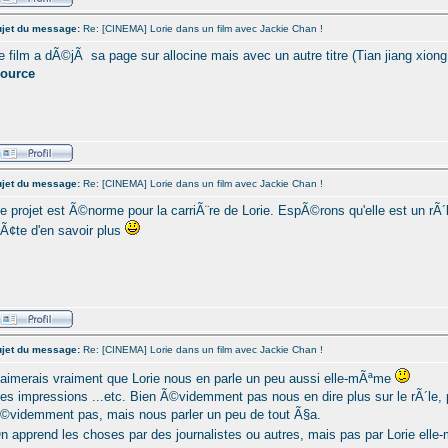
jet du message:
Re: [CINEMA] Lorie dans un film avec Jackie Chan !
e film a dÃ©jÃ sa page sur allocine mais avec un autre titre (Tian jiang xiong
ource
jet du message:
Re: [CINEMA] Lorie dans un film avec Jackie Chan !
e projet est Ã©norme pour la carriÃ¨re de Lorie. EspÃ©rons qu'elle est un rÃ´l
Ã¢te d'en savoir plus
jet du message:
Re: [CINEMA] Lorie dans un film avec Jackie Chan !
'aimerais vraiment que Lorie nous en parle un peu aussi elle-mÃªme
es impressions ...etc. Bien Ã©videmment pas nous en dire plus sur le rÃ´le, p
©videmment pas, mais nous parler un peu de tout Ã§a.
n apprend les choses par des journalistes ou autres, mais pas par Lorie ell