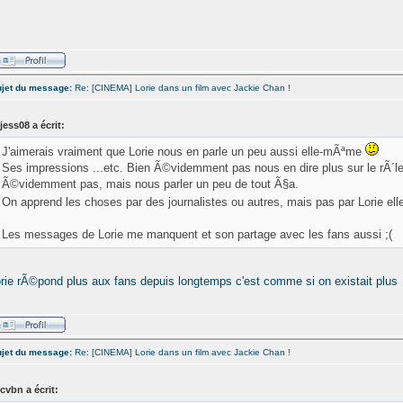
jet du message:
Re: [CINEMA] Lorie dans un film avec Jackie Chan !
jess08 a écrit:
J'aimerais vraiment que Lorie nous en parle un peu aussi elle-mÃªme
Ses impressions ...etc. Bien Ã©videmment pas nous en dire plus sur le rÃ´le,
Ã©videmment pas, mais nous parler un peu de tout Ã§a.
On apprend les choses par des journalistes ou autres, mais pas par Lorie e
Les messages de Lorie me manquent et son partage avec les fans aussi ;(
orie rÃ©pond plus aux fans depuis longtemps c'est comme si on existait plus
jet du message:
Re: [CINEMA] Lorie dans un film avec Jackie Chan !
cvbn a écrit: