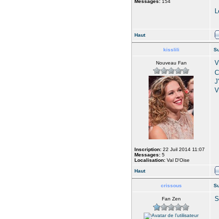
Messages:
154
L
Haut
kisslili
Su
V
Nouveau Fan
C
J
V
Inscription:
22 Juil 2014 11:07
Messages:
5
Localisation:
Val D'Oise
Haut
crissous
Su
S
Fan Zen