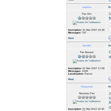
saphira
Su
L
Fan Zen
S
Inscription:
31 Mar 2007 15:39
Messages:
767
Haut
Sandra
Su
C
Fan Bavard
H
Inscription:
02 Mar 2007 17:09
Messages:
1039
Localisation:
France
Haut
Cheyenne
Su
Nouveau Fan
J
S
Ã
O
Inscription:
01 Mai 2012 10:30