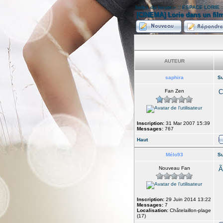
Index du forum
»
:: ESPACE LORIE :
[CINEMA] Lorie dans un film
AUTEUR
saphira
Su
Fan Zen
C
Inscription:
31 Mar 2007 15:39
Messages:
767
Haut
Mélo93
Su
Nouveau Fan
Inscription:
29 Juin 2014 13:22
Messages:
7
Localisation:
Châtelaillon-plage
(17)