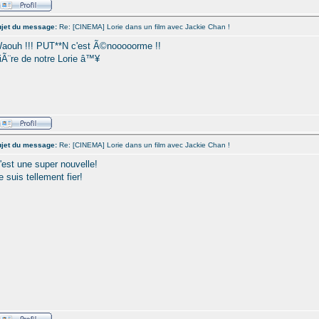
jet du message:
Re: [CINEMA] Lorie dans un film avec Jackie Chan !
aouh !!! PUT**N c'est Ã©nooooorme !!
iÃ¨re de notre Lorie â™¥
jet du message:
Re: [CINEMA] Lorie dans un film avec Jackie Chan !
'est une super nouvelle!
e suis tellement fier!