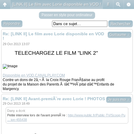
[LINK II] Le film avec Lorie disponible en VOD !
#
Passer en style pour ordinateur
Répondre
Re: [LINK II] Le film avec Lorie disponible en VOD
↓
Guillaume
!
29 Oct 2013 13:07
TELECHARGEZ LE FILM "LINK 2"
Disponible en VOD.CANALPLAY.COM
Contre un dons de 2â‚¬ Ã la Croix Rouge FranÃ§aise au profit
du projet de la Maison des Parents Ã lâ€™HÃ´pital dâ€™Enfants de
Margency.
Re: [LINK II] Avant-premiÃ¨re avec Lorie ! PHOTOS
↓
Je suis moi
29 Oct 2013 18:49
Dany a écrit:
Petite interview lors de l'avant premiÃ¨re :
http://www.public.fr/Public-TV/Scoop-Pu
... ion-455438