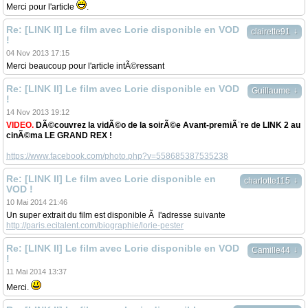
Merci pour l'article
.
Re: [LINK II] Le film avec Lorie disponible en VOD
↓
clairette91
!
04 Nov 2013 17:15
Merci beaucoup pour l'article intÃ©ressant
Re: [LINK II] Le film avec Lorie disponible en VOD
↓
Guillaume
!
14 Nov 2013 19:12
VIDEO.
DÃ©couvrez la vidÃ©o de la soirÃ©e Avant-premiÃ¨re de LINK 2 au
cinÃ©ma LE GRAND REX !
https://www.facebook.com/photo.php?v=558685387535238
Re: [LINK II] Le film avec Lorie disponible en
↓
charlotte115
VOD !
10 Mai 2014 21:46
Un super extrait du film est disponible Ã l'adresse suivante
http://paris.ecitalent.com/biographie/lorie-pester
Re: [LINK II] Le film avec Lorie disponible en VOD
↓
Camille44
!
11 Mai 2014 13:37
Merci.