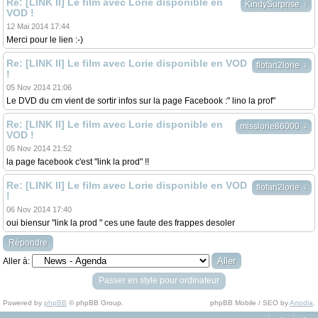
Re: [LINK II] Le film avec Lorie disponible en
↓
KindySurprise
VOD !
12 Mai 2014 17:44
Merci pour le lien :-)
Re: [LINK II] Le film avec Lorie disponible en VOD
↓
flofan2lorie
!
05 Nov 2014 21:06
Le DVD du cm vient de sortir infos sur la page Facebook :" lino la prof"
Re: [LINK II] Le film avec Lorie disponible en
↓
misslorie86000
VOD !
05 Nov 2014 21:52
la page facebook c'est "link la prod" !!
Re: [LINK II] Le film avec Lorie disponible en VOD
↓
flofan2lorie
!
06 Nov 2014 17:40
oui biensur "link la prod " ces une faute des frappes desoler
Répondre
Aller à:
Passer en style pour ordinateur
Powered by
phpBB
© phpBB Group.
phpBB Mobile / SEO by
Artodia
.