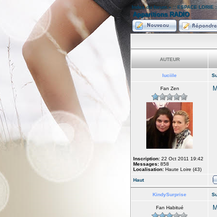
Index du forum
»
:: ESPACE LORIE :
Apparitions RADIO
AUTEUR
luciile
Su
M
Fan Zen
Inscription:
22 Oct 2011 19:42
Messages:
858
Localisation:
Haute Loire (43)
Haut
KindySurprise
Su
M
Fan Habitué