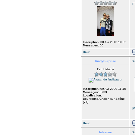
m
Inscription:
30 Avr 2013 19:05
Messages:
60
Haut
KindySurprise
Su
Fan Habitué
Inscription:
09 Avr 2009 11:45
Messages:
3733
Localisation:
Bourgogne/Chalon-sur-Saône
(71)
M
Haut
fabienne
Su