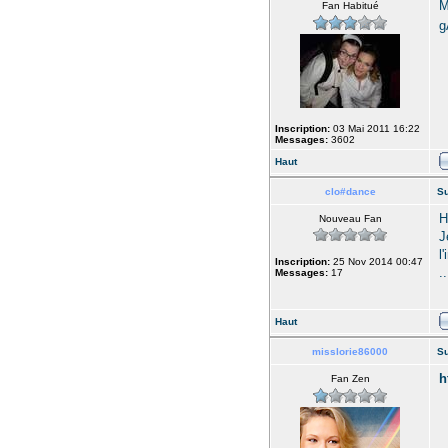
M
Fan Habitué
g
Inscription:
03 Mai 2011 16:22
Messages:
3602
Haut
clo#dance
Su
H
Nouveau Fan
J
l
Inscription:
25 Nov 2014 00:47
.
Messages:
17
Haut
misslorie86000
Su
h
Fan Zen