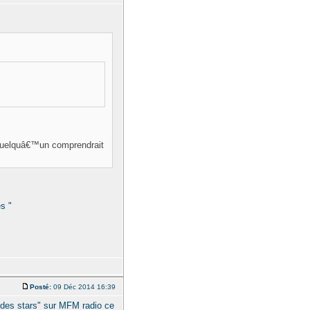
 quelquâ€™un comprendrait
s "
Posté:
09 Déc 2014 16:39
 des stars" sur MFM radio ce