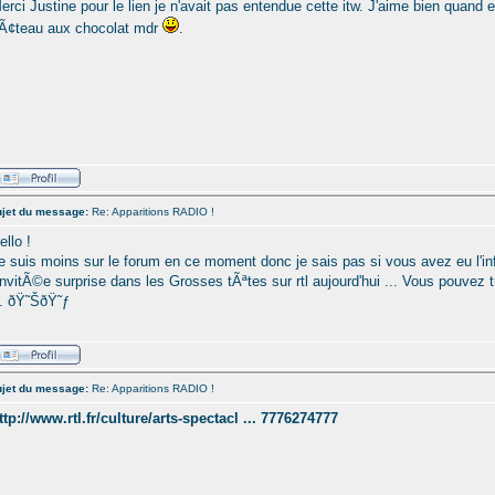
erci Justine pour le lien je n'avait pas entendue cette itw. J'aime bien quand ell
Ã¢teau aux chocolat mdr
.
jet du message:
Re: Apparitions RADIO !
ello !
e suis moins sur le forum en ce moment donc je sais pas si vous avez eu l'in
'invitÃ©e surprise dans les Grosses tÃªtes sur rtl aujourd'hui ... Vous pouvez t
.. ðŸ˜ŠðŸ˜ƒ
jet du message:
Re: Apparitions RADIO !
ttp://www.rtl.fr/culture/arts-spectacl ... 7776274777