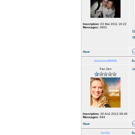
Inscription:
03 Mai 2011 16:22
Messages:
3602
M
q
Haut
misslorie86000
Su
o
Fan Zen
Inscription:
20 Aoû 2012 08:46
Messages:
694
Haut
luciile
Su