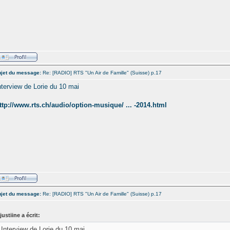
jet du message:
Re: [RADIO] RTS "Un Air de Famille" (Suisse) p.17
nterview de Lorie du 10 mai
ttp://www.rts.ch/audio/option-musique/ ... -2014.html
jet du message:
Re: [RADIO] RTS "Un Air de Famille" (Suisse) p.17
justiine a écrit:
Interview de Lorie du 10 mai