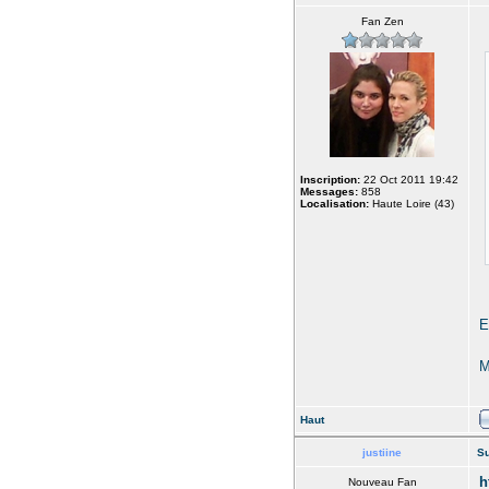
Fan Zen
Inscription:
22 Oct 2011 19:42
Messages:
858
Localisation:
Haute Loire (43)
E
M
Haut
justiine
Su
h
Nouveau Fan