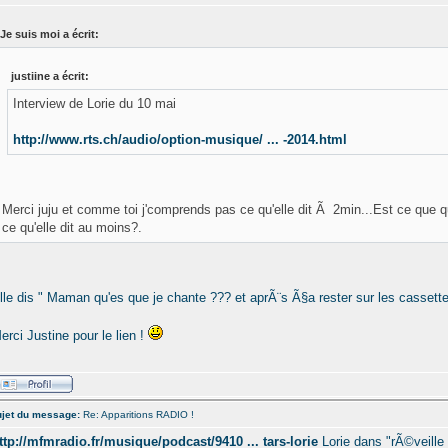
Je suis moi a écrit:
justiine a écrit:
Interview de Lorie du 10 mai
http://www.rts.ch/audio/option-musique/ ... -2014.html
Merci juju et comme toi j'comprends pas ce qu'elle dit Ã 2min...Est ce que
ce qu'elle dit au moins?.
lle dis " Maman qu'es que je chante ??? et aprÃ¨s Ã§a rester sur les cassette
erci Justine pour le lien !
jet du message:
Re: Apparitions RADIO !
ttp://mfmradio.fr/musique/podcast/9410 ... tars-lorie
Lorie dans "rÃ©veille