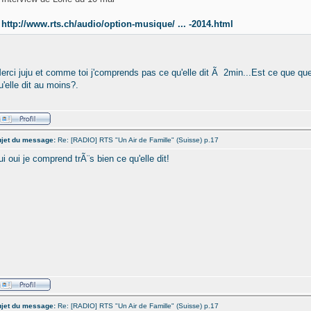
http://www.rts.ch/audio/option-musique/ ... -2014.html
erci juju et comme toi j'comprends pas ce qu'elle dit Ã 2min...Est ce que 
u'elle dit au moins?.
jet du message:
Re: [RADIO] RTS "Un Air de Famille" (Suisse) p.17
ui oui je comprend trÃ¨s bien ce qu'elle dit!
jet du message:
Re: [RADIO] RTS "Un Air de Famille" (Suisse) p.17