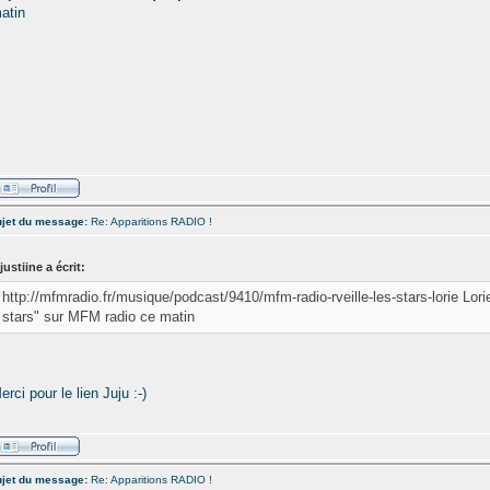
atin
jet du message:
Re: Apparitions RADIO !
justiine a écrit:
http://mfmradio.fr/musique/podcast/9410/mfm-radio-rveille-les-stars-lorie Lor
stars" sur MFM radio ce matin
erci pour le lien Juju :-)
jet du message:
Re: Apparitions RADIO !