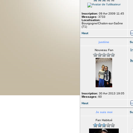
Inscription:
09 Avr 2009 11:45
Messages:
3733
Localisation:
Bourgogne/Chalon-sur-Saône
(71)
Haut
justiine
Su
I
Nouveau Fan
h
Inscription:
30 Avr 2013 19:05
Messages:
60
Haut
Je suis moi
Su
Fan Habitué