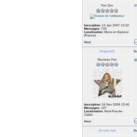
m
Fan Zen
Inscription:
13 Jan 2007 13:32
Messages:
720
Localisation:
Mons en Baroeul
(France)
Haut
Virginie22
Su
Nouveau Fan
M
Inscription:
04 Nov 2009 15:40
Messages:
107
Localisation:
Nord-Pas-de-
Calais
Haut
Je suis moi
Su