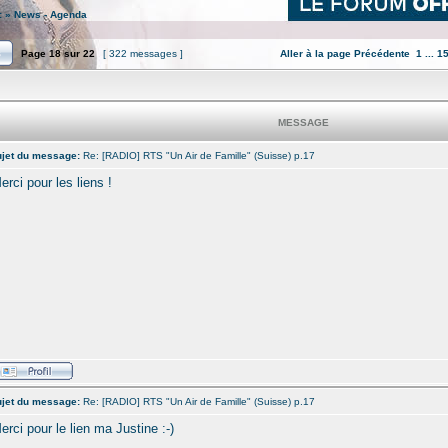
:
»
News - Agenda
Page
18
sur
22
[ 322 messages ]
Aller à la page
Précédente
1
...
1
MESSAGE
jet du message:
Re: [RADIO] RTS "Un Air de Famille" (Suisse) p.17
erci pour les liens !
jet du message:
Re: [RADIO] RTS "Un Air de Famille" (Suisse) p.17
erci pour le lien ma Justine :-)