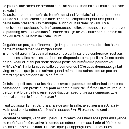
Je prends une brochure pendant que l'on scanne mon billet et fouille mon sac
et voilà !
Je croise rapidement près de l'entrée un stand "vestiaire" et je demande donc
tout de suite mon chemin, histoire de ne pas crapahuter pour rien parmi la
petite foule présente. On m'indique le fond du hall donc j'y vais. Il y a
effectivement quelques "salles" aménagées... elles ont toutes un panneau avec
le planning des interventions à l'entrée mais je ne vois nulle par la remise du
prix du livre ou le nom de Lorie... hum....
Je galère un peu, ça m'énerve, et je fini par redemander ma direction à une
dame manifestement de l'organisation.
Elle me dit qu'on m'a très mal renseignée car la salle de conférence n'est pas
une de ces salles mais est au fond, en diagonale de ma position. Je me perds
de nouveau et je fini par sortir dans la petite cour intérieure pour arriver
FINALEMENT à la fameuse salle de conférence ! C'est pas dommage, ça fait
vingt minutes que je suis arrivee quand même. Les autres sont un peu en
retard et je les previens de la galère ^^
Je fais un petit poste sur les réseaux avec le panneau en attendant donc mes
camarades. J'en profite aussi pour acheter le livre de Jérôme Oliveira, l'éditeur
de Lorie. A force de le croiser et de discuter avec lui, je suis curieuse. Et je
pourrai en plus le faire dédicacer !
II est tout juste 17h et Sandra arrive devant la salle, avec son amie Anaïs («
Mais c'est pas la même Anaïs qu'à l'époque ! »). Elles aussi se sont un peu
perdues....
Pendant ce temps, Zach est... perdu ! Il m 'envoi des messages pour essayer de
se repéré après être arrivé à l'entrée en même temps que Lorie et Jérôme et
les avoir laissés au stand "Presse" (que j 'ai apperçu lors de mes tours et