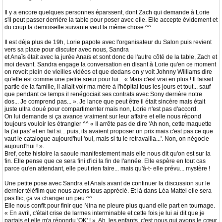
Il y a encore quelques personnes éparssent, dont Zach qui demande à Lorie
s'il peut passer derrière la table pour poser avec elle. Elle accepte évidement et
du coup la demoiselle suivante veut la même chose ^^.
Il est déja plus de 19h, Lorie papote avec l'organisateur du Salon puis revient
vers sa place pour discuter avec nous, Sandra
et Anaïs était avec la jurée Anaïs et sont donc de l'autre côté de la table, Zach et
moi devant. Sandra engage la conversation en disant à Lorie qu'en ce moment
on revoit plein de vieilles vidéos et que dedans on y voit Johnny Williams dire
qu'elle est comme une petite sœur pour lui... « Mais c'est vrai en plus ! Il faisait
partie de la famille, il allait voir ma mère à l'hôpital tous les jours et tout... sauf
que pendant ce temps il renégociait ses contrats avec Sony derrière notre
dos... Je comprend pas... ». Je lance que peut être il était sincère mais était
juste ultra doué pour compartimenter mais non, Lorie n'est pas d'accord.
On lui demande si ça avance vraiment sur leur affaire et elle nous répond
toujours vouloir les étrangler ^^ « Il arrête pas de dire 'Ah non, cette maquette
la j'ai pas' et en fait si... puis, ils avaient proposer un prix mais c'est pas ce que
vaut le catalogue aujourd'hui 'oui, mais si tu le retravailla...'. Non, on négocie
aujourd'hui ! ».
Bref, cette histoire la saoule manifestement mais elle nous dit qu'on est sur la
fin. Elle pense que ce sera fini d'ici la fin de l'année. Elle espère en tout cas
parce qu'en attendant, elle peut rien faire... mais qu'à-t- elle prévu... mystère !
Une petite pose avec Sandra et Anaïs avant de continuer la discussion sur le
dernier téléfilm que nous avons tous apprécié. Et là dans Léa Mattei elle sera
pas flic, ça va changer un peu ^^
Elle nous confit pour finir que Nina ne pleure plus quand elle part en tournage.
« En avril, c'était crise de larmes interminable et cette fois je lui ai dit que je
partais et elle m'a répondu 'OK' ! ». Ah, les enfants, c'est nous qui avons le cœur