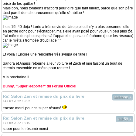
brisé de les quitter !
Mais bon, nous tombons d'accord pour dire que tant mieux, parce que son père
c'est pareil donc heureusement qu'elle s'habitue !
Il est 19h40 déjà ! Lorie a très envie de faire pipi et il n'y a plus personne, elle
en profite donc pour s'échapper, mais elle avait posé pour vous un peu plus tôt.
J'ai même des photos prises à l'appareil et pas au téléphone (pour les réseaux)
car je m'étais trompée d'outillage ^^
Et voila ! Encore une rencontre très sympa de faite !
Sandra et Anaïss retourne à leur voiture et Zach et moi faisont un bout de
chemin ensemble en métro pour rentrer !
A la prochaine !!
Bunny, "Super Reporter" du Forum Officiel
Re: Salon Zen et remise du prix du livre
↓
fabienne
14 Oct 2022 19:52
encore merci pour ce super résumé
Re: Salon Zen et remise du prix du livre
↓
lau-59
17 Oct 2022 18:15
super pour le résumé merci