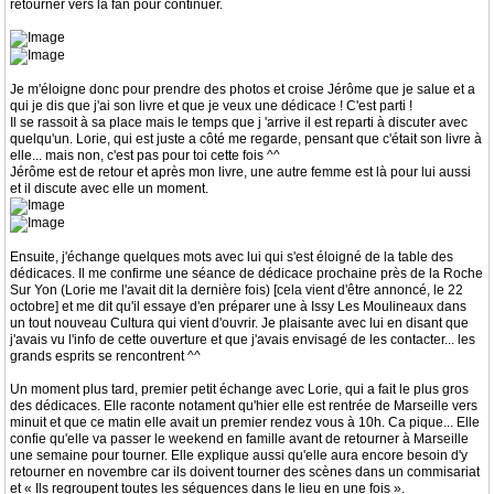
retourner vers la fan pour continuer.
Je m'éloigne donc pour prendre des photos et croise Jérôme que je salue et a
qui je dis que j'ai son livre et que je veux une dédicace ! C'est parti !
Il se rassoit à sa place mais le temps que j 'arrive il est reparti à discuter avec
quelqu'un. Lorie, qui est juste a côté me regarde, pensant que c'était son livre à
elle... mais non, c'est pas pour toi cette fois ^^
Jérôme est de retour et après mon livre, une autre femme est là pour lui aussi
et il discute avec elle un moment.
Ensuite, j'échange quelques mots avec lui qui s'est éloigné de la table des
dédicaces. Il me confirme une séance de dédicace prochaine près de la Roche
Sur Yon (Lorie me l'avait dit la dernière fois) [cela vient d'être annoncé, le 22
octobre] et me dit qu'il essaye d'en préparer une à Issy Les Moulineaux dans
un tout nouveau Cultura qui vient d'ouvrir. Je plaisante avec lui en disant que
j'avais vu l'info de cette ouverture et que j'avais envisagé de les contacter... les
grands esprits se rencontrent ^^
Un moment plus tard, premier petit échange avec Lorie, qui a fait le plus gros
des dédicaces. Elle raconte notament qu'hier elle est rentrée de Marseille vers
minuit et que ce matin elle avait un premier rendez vous à 10h. Ca pique... Elle
confie qu'elle va passer le weekend en famille avant de retourner à Marseille
une semaine pour tourner. Elle explique aussi qu'elle aura encore besoin d'y
retourner en novembre car ils doivent tourner des scènes dans un commisariat
et « Ils regroupent toutes les séquences dans le lieu en une fois ».