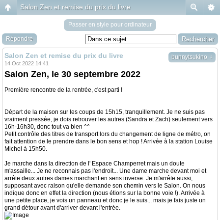
Salon Zen et remise du prix du livre
Passer en style pour ordinateur
Répondre
Salon Zen et remise du prix du livre
↓
bunnytsukino
14 Oct 2022 14:41
Salon Zen, le 30 septembre 2022
Première rencontre de la rentrée, c'est parti !
Départ de la maison sur les coups de 15h15, tranquillement. Je ne suis pas
vraiment pressée, je dois retrouver les autres (Sandra et Zach) seulement vers
16h-16h30, donc tout va bien ^^
Petit contrôle des titres de transport lors du changement de ligne de métro, on
fait attention de le prendre dans le bon sens et hop ! Arrivée à la station Louise
Michel à 15h50.
Je marche dans la direction de l' Espace Champerret mais un doute
m'assaille... Je ne reconnais pas l'endroit... Une dame marche devant moi et
arrête deux autres dames marchant en sens inverse. Je m'arrête aussi,
supposant avec raison qu'elle demande son chemin vers le Salon. On nous
indique donc en effet la direction (nous étions sur la bonne voie !). Arrivée à
une petite place, je vois un panneau et donc je le suis... mais je fais juste un
grand détour avant d'arriver devant l'entrée.