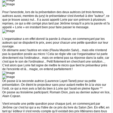
Pour l'anecdote, lors de la présentation des deux autrices (et trois femmes,
autrices aussi, membre du jury) le présentateur s'est évertué à dire "auteur", ce
que je trouve assez nul... Il a aussi appelé Lorie par son prénom à plusieurs
reprises, ce qui a été corrigé plus tard par Jérôme lorsqu'il a pris la parole et l'a
appelé « Lorie » en insistant bien pour faire passer le message.
L'organisateur a en effet donné la parole à chacun, en commençant par les
auteurs qui se disputent le prix, avec pour chacun une petite question sur leur
ouvrage.
On démarre avec l'autrice en visio (Flavia Mazelin Salvi)... mais elle n'entend
pas la question posée au micro ! Cela se règle vite car l'organisateur lui parle
directement via l'ordinateur... mais on entend pas sa réponse dans la salle, car
c'est que le son de l'ordinateur... Petit flotement en cherchant une solution....
C'est alors que Lorie fait signe de mettre le micro que tient le présenteur près
de l'enceinte et là... magie, on entend parfaitement !
On passe à la seconde autrice (Laurence Layet-Tanet) pour sa petite
présentation. On éteint le projecteur sans pour autant mettre fin à la visio sur
l'ordi, ce qui a mon avis a fait du bien à Lorie qui l'avait en pleine figure ^^
On passe au troisième participant. Romain Dion, puis au dernier auteur en lice,
Alain Cojean.
Vient ensuite une petite question pour chaque juré, en commençant par
Jérôme car c'est lui qui a eu l'idée de ce prix du livre du Salon Zen. En effet, en
tant qu' éditeur il s'est rendu compte qu'il existait des prix littéraires dans tous