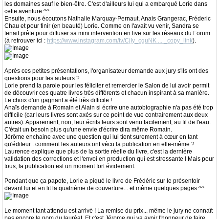
les domaines sauf le bien-être. C'est d'ailleurs lui qui a embarqué Lorie dans
cette aventure ^^
Ensuite, nous écoutons Nathalie Marquay-Pernaut, Anais Grangerac, Fréderic
Chau et pour finir (en beauté) Lorie. Comme on l'avait vu venir, Sandra se
tenait prête pour diffuser sa mini intervention en live sur les réseaux du Forum
(à retrouver ici :
https://www.instagram.com/tv/CjIy_cguNK ... _copy_link
).
Après ces petites présentations, l'organisateur demande aux jury s'ils ont des
questions pour les auteurs ?
Lorie prend la parole pour les féliciter et remercier le Salon de lui avoir permit
de découvrir ces quatre livres très différents et chacun inspirant à sa manière.
Le choix d'un gagnant a été très difficile !
Anaïs demande à Romain et Alain si écrire une autobiographie n'a pas été trop
difficile (car leurs livres sont axés sur ce point de vue contrairement aux deux
autres). Apparement, non, leur écrits leurs sont venu facilement, au fil de l'eau.
C'était un besoin plus qu'une envie d'écrire dira même Romain.
Jérôme enchaine avec une question qui lui tient surement à cœur en tant
qu'éditeur : comment les auteurs ont vécu la publication en elle-même ?
Laurence explique que plus de la sortie réelle du livre, c'est la dernière
validation des corrections et l'envoi en production qui est stressante ! Mais pour
tous, la publication est un moment fort évidement.
Pendant que ça papote, Lorie a piqué le livre de Frédéric sur le présentoir
devant lui et en lit la quatrième de couverture... et même quelques pages ^^
Le moment tant attendu est arrivé ! La remise du prix... même le jury ne connaît
pas encore le nom du lauréat. Et c'est Jérome qui va avoir l'honneur de faire