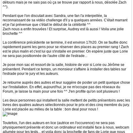
détours mais je ne sais pas où ça se trouve par rapport à nous, désolée Zach
^^).
Pendant que l'on discutait avec Sandra, une fan l'a interpellée, la
reconnaissant de sa vidéo challenge d'il y a quelques années. C'était marrant
et je l'ai prévenue que c'était le début de la célébrité ^^
Zach nous a enfin trouvées ! Et surprise, Audrey est là aussi ! Voila une jolie
brochette ^^
La conférence précédente se termine, il est environ 17h20. On se faufile donc
rapidement parmi les gens pour se réserver des places au premier rang ! Zach
est le plus malin et c'est lui qui s'installe en premier. On espère juste que Lorie
ne sera pas positionnée de l'autre côté de l'estrade...
Je pose mon sac et ressort de la salle, histoire de voir si Lorie ou Jérôme se
présentent. Pendant ce temps, un monsieur s'affaire à installer des tables sur
l'estrade pour le jury et les auteurs.
Je retourne auprès des autres et leur suggère de poster un petit quelque chose
sur l'installation. En effet, aujourd'hui, je ne m'occupe pas des réseaux du
Forum, je laisse la main pour une fois ^^ J'en profite qu'on soit plusieurs !
Les deux personnes qui installent la salle mettent de petits présentoirs avec les
livres des quatres auteurs sélectionnés pour le prix et des cinq membre du jury.
Lorie est placée au milieu de la table : bon deal pour nous !
Toutefois, l'un des auteurs en lice (autrice en l'occurence) ne sera pas
physiquement présente et donc un ordinateur est installé face à nous, webcam
allumée pour les tests... et voila donc la brochette de fans de Lorie que nous