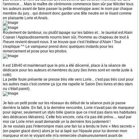
l'annonce.... Mais le maître de cérémonie commence bien sûr par féliciter tous
les auteurs avant de faire passer la petite enveloppe avec le nom par chaque
membre du jury... qui doivent donc garder une tête neutre en le lisant comme
en plaisante Lorie et Anaïs.
Roulement de tambour, ou plutôt tapage sur les tables et... le lauréat est Alain
Cojean ! Applaudissements nourris bien sûr, l'homme au chapeau de tout à
l'heure revient devant nous. Il se trouve que c'est l'éditeur d'Alain ! Tout
s'explique ^^ Le vainqueur prend donc quelques instants pour les
remerciement et pose pour les photos.
Il est 18h40 et maintenant que le prix a été décerné, place à la séance de
dédicace pour les auteurs et membres du jury (les livres sont en vente juste à
coté).
La petite foule présente se presse très vite vers Lorie... c'est pas très cool pour
les autres mais c'est comme ça (ça me rapelle le Salon Des livres et des stars
ou c'était pareil).
Je fais un petit poste sur les réseaux du début de la séance puis je passe
derrière la table. En fait, à la dernière rencontre, Lorie n'avait pas de marqueur
pour signer, seulement un stylo bille (parce que ce n'est pas dans les habitudes
des dédicaces litéraires). Cette fois encore, cela n'a pas été prévu.... sauf par
moi car Lorie m'en avait demandé un la dernière fois justement !
Je ne voulais pas l'interrompre mais une fan lui a tendu le livre « Mes secrets »
(en papier glacé donc) alors je lui ai tapé sur l'épaule pour lui donner mon
marqueur et en le voyant elle m'a remerciée chaleureusement avant de