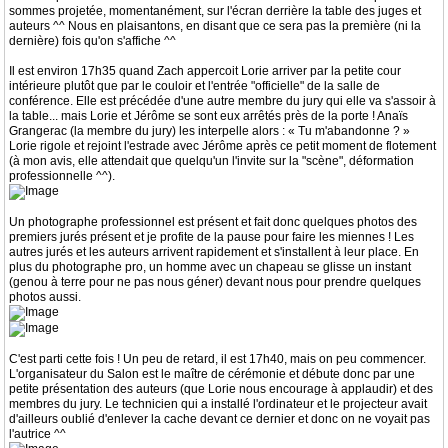
sommes projetée, momentanément, sur l'écran derrière la table des juges et
auteurs ^^ Nous en plaisantons, en disant que ce sera pas la première (ni la
dernière) fois qu'on s'affiche ^^
Il est environ 17h35 quand Zach appercoit Lorie arriver par la petite cour
intérieure plutôt que par le couloir et l'entrée "officielle" de la salle de
conférence. Elle est précédée d'une autre membre du jury qui elle va s'assoir à
la table... mais Lorie et Jérôme se sont eux arrêtés près de la porte ! Anaïs
Grangerac (la membre du jury) les interpelle alors : « Tu m'abandonne ? »
Lorie rigole et rejoint l'estrade avec Jérôme après ce petit moment de flotement
(à mon avis, elle attendait que quelqu'un l'invite sur la "scène", déformation
professionnelle ^^).
Un photographe professionnel est présent et fait donc quelques photos des
premiers jurés présent et je profite de la pause pour faire les miennes ! Les
autres jurés et les auteurs arrivent rapidement et s'installent à leur place. En
plus du photographe pro, un homme avec un chapeau se glisse un instant
(genou à terre pour ne pas nous géner) devant nous pour prendre quelques
photos aussi.
C'est parti cette fois ! Un peu de retard, il est 17h40, mais on peu commencer.
L'organisateur du Salon est le maître de cérémonie et débute donc par une
petite présentation des auteurs (que Lorie nous encourage à applaudir) et des
membres du jury. Le technicien qui a installé l'ordinateur et le projecteur avait
d'ailleurs oublié d'enlever la cache devant ce dernier et donc on ne voyait pas
l'autrice ^^