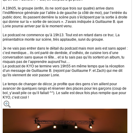
A 19h05, le groupe (enfin, ils ne sont que trois sur quatre) arrive dans
l’indifférence générale par l’allée à de gauche (a côté de moi), par l’entrée du
public donc. Ils passent derrière la scène puis s’éclipsent par la sortie à droite
qui donne sur la « sortie de secours ». J’avais indiquée à Guillaume B. que
Lorie pourrai arriver par là le moment venu.
Le podcast ne commence qu’à 19h13. Tout est en retard dans ce truc. La
présentatrice monte sur scène, très applaudie, suivi du groupe.
Je ne vais pas entrer dans le détail du podcast mais mon avis est sans appel :
c’est merdique... ils ont parlé de dentiste, d’osthéo, de cuisine lors d’une
conversation sans queue ni tête... et si tu sais pas qu’ils sortent un album, tu
risquais pas de l’apprendre aujourd’hui....
Le podcast de KYO se termine vers 19h55 en même temps que la réception
d’un message de Guillaume B. (rejoint par Guillaume F. et Zach) qui me dit
qu’ils viennent de voir passer Lorie.
Le temps de changer de décor, je profite que des gens s’en aillent pour
avancer de quelques rangs et réserver des places pour les garçons (coup de
bol, y’avait pile ce qu’il fallait ^^). Le salle est deux fois plus remplie que pour
KYO, c’est cool !