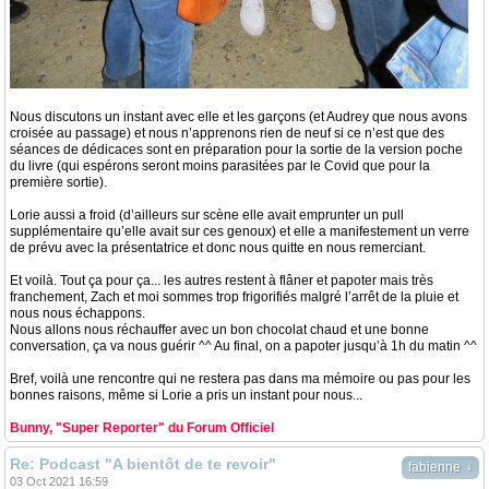
Nous discutons un instant avec elle et les garçons (et Audrey que nous avons
croisée au passage) et nous n’apprenons rien de neuf si ce n’est que des
séances de dédicaces sont en préparation pour la sortie de la version poche
du livre (qui espérons seront moins parasitées par le Covid que pour la
première sortie).
Lorie aussi a froid (d’ailleurs sur scène elle avait emprunter un pull
supplémentaire qu’elle avait sur ces genoux) et elle a manifestement un verre
de prévu avec la présentatrice et donc nous quitte en nous remerciant.
Et voilà. Tout ça pour ça... les autres restent à flâner et papoter mais très
franchement, Zach et moi sommes trop frigorifiés malgré l’arrêt de la pluie et
nous nous échappons.
Nous allons nous réchauffer avec un bon chocolat chaud et une bonne
conversation, ça va nous guérir ^^ Au final, on a papoter jusqu’à 1h du matin ^^
Bref, voilà une rencontre qui ne restera pas dans ma mémoire ou pas pour les
bonnes raisons, même si Lorie a pris un instant pour nous...
Bunny, "Super Reporter" du Forum Officiel
Re: Podcast "A bientôt de te revoir"
↓
fabienne
03 Oct 2021 16:59