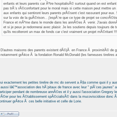
enfants et leurs parents car Ãªtre hospitalisÃ© surtout quand on est enfant 
pas trÃ¨s rÃ©confortant pour le moral mais si cette maison peut mettre u
aux enfants qui sentiront leurs parents prÃ©sent c'est rassurant pour eux. S
sur la voix de la guÃ©rison... j'espÃ¨re que ce type de projet se concrÃ©ti
France et mÃªme dans le monde dans les annÃ©es Ã venir. J'avais donnÃ
et si je peux je redonnerai avec plaisir. Je les soutiens depuis toujours de 
qu'ils recolteront un max de fonds car c'est vraiment un projet mÃ©ritant !!!
D'autres maisons des parents existent dÃ©jÃ en France Ã proximitÃ© de g
notamment grÃ¢ce Ã la fondation Ronald McDonald (les fameuses tirelires a
ui exactement les petites tirelire de mc do servent a Ã§a comme quoi il y aus
 aussi lâ€™association des hÃ´pitaux de france avec leur " piÃ¨ces jaunes" au
articiper pendant de nombreuse annÃ©es et il y aussi l'association Gregory l
rÃ©er pour les Ã©tablissement spÃ©cialisÃ© dans la mucoviscidose donc Ã
ontinuer grÃ¢ce Ã ces belle initiative et celle de Lorie.