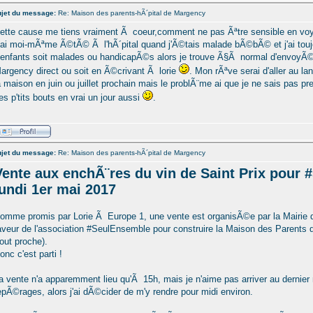
jet du message:
Re: Maison des parents-hÃ´pital de Margency
ette cause me tiens vraiment Ã coeur,comment ne pas Ãªtre sensible en voy
'ai moi-mÃªme Ã©tÃ© Ã l'hÃ´pital quand j'Ã©tais malade bÃ©bÃ© et j'ai to
'enfants soit malades ou handicapÃ©s alors je trouve Ã§Ã normal d'envoyÃ
argency direct ou soit en Ã©crivant Ã lorie
. Mon rÃªve serai d'aller au la
a maison en juin ou juillet prochain mais le problÃ¨me ai que je ne sais pas prend
es p'tits bouts en vrai un jour aussi
.
jet du message:
Re: Maison des parents-hÃ´pital de Margency
Vente aux enchÃ¨res du vin de Saint Prix pour 
lundi 1er mai 2017
omme promis par Lorie Ã Europe 1, une vente est organisÃ©e par la Mairie d
aveur de l'association #SeulEnsemble pour construire la Maison des Parents d
tout proche).
onc c'est parti !
a vente n'a apparemment lieu qu'Ã 15h, mais je n'aime pas arriver au dernier 
epÃ©rages, alors j'ai dÃ©cider de m'y rendre pour midi environ.