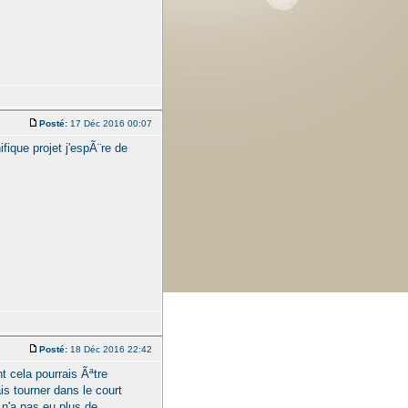
Posté:
17 Déc 2016 00:07
fique projet j'espÃ¨re de
Posté:
18 Déc 2016 22:42
 cela pourrais Ãªtre
is tourner dans le court
 n'a pas eu plus de