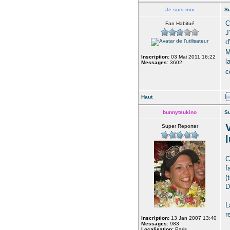
Je suis moi
Su
C
Fan Habitué
J
d
M
Inscription:
03 Mai 2011 16:22
l
Messages:
3602
c
Haut
bunnytsukino
Su
Super Reporter
C
f
(
D
L
r
Inscription:
13 Jan 2007 13:40
Messages:
983
Localisation:
Paris