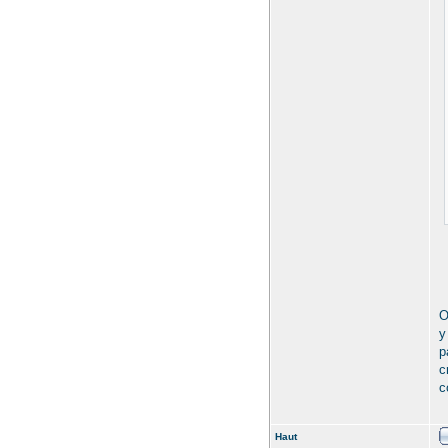
O
y
p
c
c
Haut