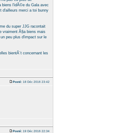
a biens l'idÃ©e du Gala avec
t d'ailleurs merci a toi bunny
plume du super JJG racontait
ve vraiment Ã§a biens mais
 un peu plus d'impact sur le
velles bientÃ´t concernant les
Posté:
18 Déc 2016 23:42
Posté:
19 Déc 2016 22:34