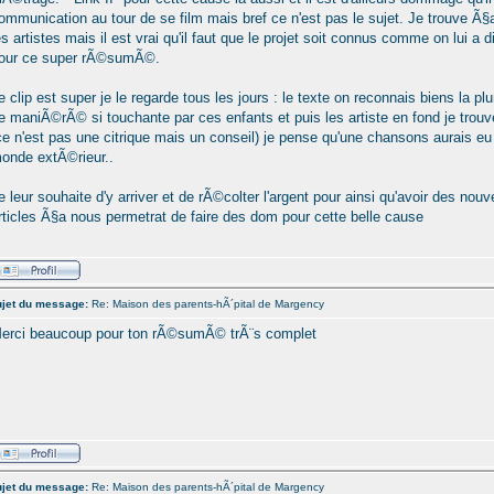
ommunication au tour de se film mais bref ce n'est pas le sujet. Je trouve Ã§
es artistes mais il est vrai qu'il faut que le projet soit connus comme on lui a di
our ce super rÃ©sumÃ©.
e clip est super je le regarde tous les jours : le texte on reconnais biens la 
e maniÃ©rÃ© si touchante par ces enfants et puis les artiste en fond je trou
ce n'est pas une citrique mais un conseil) je pense qu'une chansons aurais eu
onde extÃ©rieur..
e leur souhaite d'y arriver et de rÃ©colter l'argent pour ainsi qu'avoir des nou
rticles Ã§a nous permetrat de faire des dom pour cette belle cause
jet du message:
Re: Maison des parents-hÃ´pital de Margency
erci beaucoup pour ton rÃ©sumÃ© trÃ¨s complet
jet du message:
Re: Maison des parents-hÃ´pital de Margency