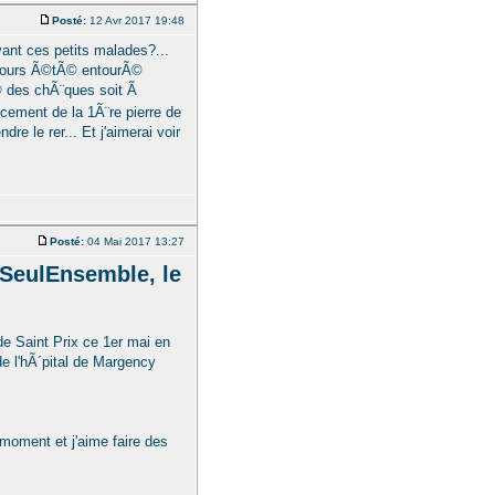
Posté:
12 Avr 2017 19:48
ant ces petits malades?...
ujours Ã©tÃ© entourÃ©
© des chÃ¨ques soit Ã
ncement de la 1Ã¨re pierre de
re le rer... Et j'aimerai voir
Posté:
04 Mai 2017 13:27
#SeulEnsemble, le
e Saint Prix ce 1er mai en
e l'hÃ´pital de Margency
moment et j'aime faire des