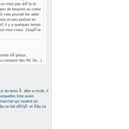
ce n'est pas drÃ´le et
n peu de beaume au coeur
i cela pouvait les aider
sera un peu partout en
© il y a quelques temps
tout mon coeur. J'espÃ¨re
rands hÃ´pitaux,
u comptoir des Mc Do...)
si du bons Ã aller a mcdo, il
xquelles lorie avais
emarchal qui veulent en
§a se fait dÃ©jÃ et Ã§a va