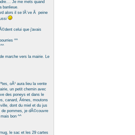
ndre.... Je me mets quand
a banlieue.
ard alors il se lÃ¨ve Ã peine
aussi
Ã©dent celui que j'avais
pourries ^^
 ^^
de marche vers la mairie. Le
ªtes, oÃ¹ aura lieu la vente
mairie, un petit chemin avec
ouve des poneys et dans le
es, canard, Ã¢nes, moutons
ille, dont du miel et du jus
jus de pommes, je dÃ©couvre
 mais bon ^^
e mug, le sac et les 29 cartes