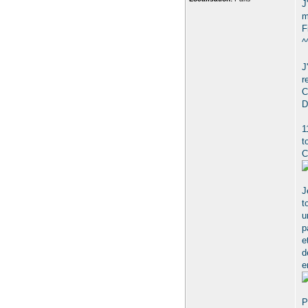
J
m
F
^
J
r
C
D
1
t
C
J
t
u
p
e
d
e
P