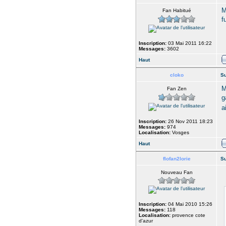
M
Fan Habitué
f
Inscription:
03 Mai 2011 16:22
Messages:
3602
Haut
cloko
Su
M
Fan Zen
g
a
Inscription:
26 Nov 2011 18:23
Messages:
974
Localisation:
Vosges
Haut
flofan2lorie
Su
Nouveau Fan
Inscription:
04 Mai 2010 15:26
Messages:
118
Localisation:
provence cote
d'azur