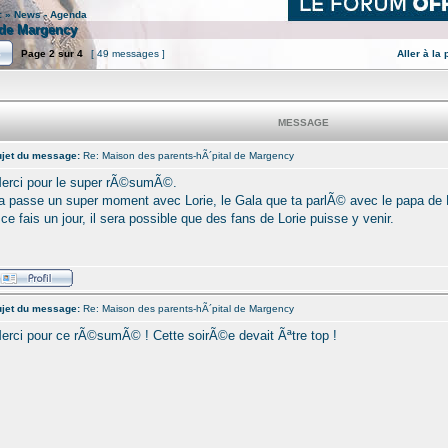
:
»
News - Agenda
 de Margency
Page
2
sur
4
[ 49 messages ]
Aller à la
MESSAGE
jet du message:
Re: Maison des parents-hÃ´pital de Margency
erci pour le super rÃ©sumÃ©.
a passe un super moment avec Lorie, le Gala que ta parlÃ© avec le papa de L
l ce fais un jour, il sera possible que des fans de Lorie puisse y venir.
jet du message:
Re: Maison des parents-hÃ´pital de Margency
erci pour ce rÃ©sumÃ© ! Cette soirÃ©e devait Ãªtre top !