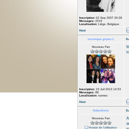
Inscription:
02 Sep 2007 20:28
Messages:
2515
Localisation:
Liège, Belgique
Haut
veronique.gripon.1
Su
M
Nouveau Fan
t
Inscription:
23 Juil 2013 14:53
Messages:
88
Localisation:
nantes
Haut
flofan2lorie
Su
A
Nouveau Fan
a
m