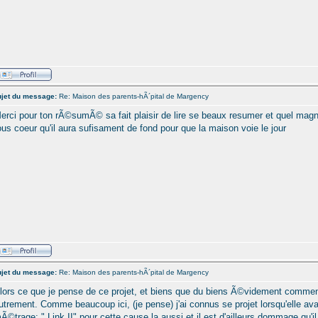
jet du message:
Re: Maison des parents-hÃ´pital de Margency
erci pour ton rÃ©sumÃ© sa fait plaisir de lire se beaux resumer et quel magni
ous coeur qu'il aura sufisament de fond pour que la maison voie le jour
jet du message:
Re: Maison des parents-hÃ´pital de Margency
lors ce que je pense de ce projet, et biens que du biens Ã©videment comment
utrement. Comme beaucoup ici, (je pense) j'ai connus se projet lorsqu'elle ava
Ã©trage: " Link II" pour cette cause la aussi et il est d'ailleurs dommage qu'il