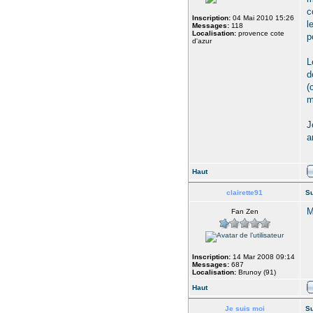
c
Inscription:
04 Mai 2010 15:26
l
Messages:
118
Localisation:
provence cote
p
d'azur
L
d
(
m
J
a
Haut
clairette91
Su
M
Fan Zen
Inscription:
14 Mar 2008 09:14
Messages:
687
Localisation:
Brunoy (91)
Haut
Je suis moi
Su