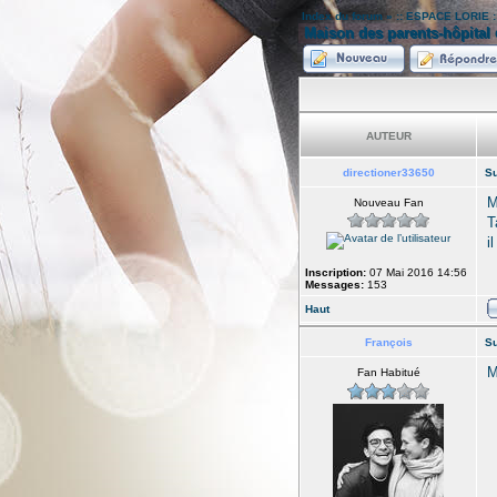
Index du forum
»
:: ESPACE LORIE :
Maison des parents-hôpital
AUTEUR
directioner33650
Su
M
Nouveau Fan
T
i
Inscription:
07 Mai 2016 14:56
Messages:
153
Haut
François
Su
M
Fan Habitué