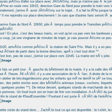
'avais prÃ©vu d'aller sur place avec JÃ©rÃ©my, mais je n'arrive pas Ã le joi
Ãªme en route vers 10h15, direction Gare du Nord pour prendre le train vers l
inalement, j'arrive Ã avoir JÃ©rÃ©my sur le trajet... Il a fait la fÃªte jusque t
^ Il me rejoindra sur place directement ! Je sais que d'autres fans seront lÃ 
'arrive Gare du Nord Ã 10h50, pile Ã temps pour prendre le Transilien prÃ©c
epÃ©rÃ©.
ool ! En plus, c'est des beaux trains, on voit qu'on va pas vers les banlieues 
u coup, j'ai une vingtaine de minutes de trajet, je vais pouvoir Ã©crire un peu
1h20, arrivÃ©e comme prÃ©vu Ã la station de Saint Prix. Mais il y a un peu 
out Ã©tant de partir dans la bonne direction, aprÃ¨s c'est tout droit ^^
'est bon, pas de souci, j'arrive sur place vers 11h45. La mairie est trÃ¨s jolie.
e fais un petit tour : Ã gauche du bÃ¢timent de la mairie, il y a la salle des fÃ
out Ã l'heure. Ã€ cÃ´tÃ©, il y a une association de tir Ã l'arc. A droite de la 
n atelier de bricolage/dessins pour les enfants qui mÃ¨ne derriÃ¨re oÃ¹ se tr
arc, des petits enclos avec des bÃ©bÃ©s animaux (veaux, cochons, biquett
t quelques poules ^^). De retour devant, quelques stands de marchands de la v
e pommes. Un food truck est en train de finir son installation. A cÃ´tÃ© du 
nfin le stand de #SeulEnsemble ! Pourtant il est juste Ã cÃ´tÃ© de l'entrÃ©e
etite visite du stand donc... J'achÃ¨te tout ce qui est disponible : le t-shirt, l