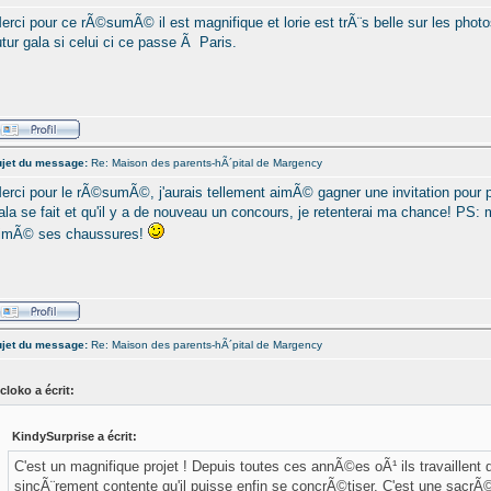
erci pour ce rÃ©sumÃ© il est magnifique et lorie est trÃ¨s belle sur les phot
utur gala si celui ci ce passe Ã Paris.
jet du message:
Re: Maison des parents-hÃ´pital de Margency
erci pour le rÃ©sumÃ©, j'aurais tellement aimÃ© gagner une invitation pour po
ala se fait et qu'il y a de nouveau un concours, je retenterai ma chance! PS: m
imÃ© ses chaussures!
jet du message:
Re: Maison des parents-hÃ´pital de Margency
cloko a écrit:
KindySurprise a écrit:
C'est un magnifique projet ! Depuis toutes ces annÃ©es oÃ¹ ils travaillent 
sincÃ¨rement contente qu'il puisse enfin se concrÃ©tiser. C'est une sacr