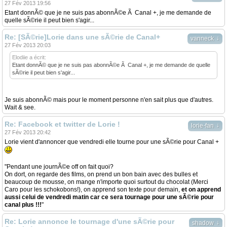
27 Fév 2013 19:56
Etant donnÃ© que je ne suis pas abonnÃ©e Ã Canal +, je me demande de
quelle sÃ©rie il peut bien s'agir...
Re: [SÃ©rie]Lorie dans une sÃ©rie de Canal+
↓
vanneck
27 Fév 2013 20:03
Elodiie a écrit:
Etant donnÃ© que je ne suis pas abonnÃ©e Ã Canal +, je me demande de quelle
sÃ©rie il peut bien s'agir...
Je suis abonnÃ© mais pour le moment personne n'en sait plus que d'autres.
Wait & see.
Re: Facebook et twitter de Lorie !
↓
lorie-fan
27 Fév 2013 20:42
Lorie vient d'annoncer que vendredi elle tourne pour une sÃ©rie pour Canal +
"Pendant une journÃ©e off on fait quoi?
On dort, on regarde des films, on prend un bon bain avec des bulles et
beaucoup de mousse, on mange n'importe quoi surtout du chocolat (Merci
Caro pour les schokobons!), on apprend son texte pour demain,
et on apprend
aussi celui de vendredi matin car ce sera tournage pour une sÃ©rie pour
canal plus !!!
"
Re: Lorie annonce le tournage d'une sÃ©rie pour
↓
shadow