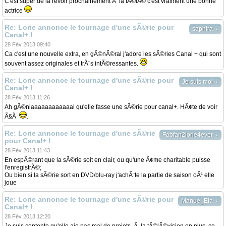
C'est super de la revoir prochainement Ã la tÃ©lÃ© c'est vraiment une bonne
actrice
Re: Lorie annonce le tournage d'une sÃ©rie pour
↓
saphira
Canal+ !
28 Fév 2013 09:40
Ca c'est une nouvelle extra, en gÃ©nÃ©ral j'adore les sÃ©ries Canal + qui sont
souvent assez originales et trÃ¨s intÃ©ressantes.
Re: Lorie annonce le tournage d'une sÃ©rie pour
↓
Je suis moi
Canal+ !
28 Fév 2013 11:26
Ah gÃ©niaaaaaaaaaaaal qu'elle fasse une sÃ©rie pour canal+. HÃ¢te de voir
Ã§Ã
.
Re: Lorie annonce le tournage d'une sÃ©rie
↓
Fabfan2lorie4ever
pour Canal+ !
28 Fév 2013 11:43
En espÃ©rant que la sÃ©rie soit en clair, ou qu'une Ã¢me charitable puisse
l'enregistrÃ©;
Ou bien si la sÃ©rie sort en DVD/blu-ray j'achÃ¨te la partie de saison oÃ¹ elle
joue
Re: Lorie annonce le tournage d'une sÃ©rie pour
↓
Manue_Ela
Canal+ !
28 Fév 2013 12:20