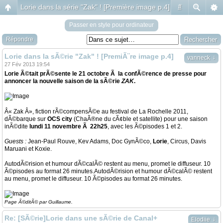
Lorie dans la série "Zak" ! [Première image p.4]
#
Passer en style pour ordinateur
Répondre
Lorie dans la sÃ©rie "Zak" ! [PremiÃ¨re image p.4]
↓
vanneck
27 Fév 2013 19:54
Lorie Ã©tait prÃ©sente le 21 octobre Ã la confÃ©rence de presse pour
annoncer la nouvelle saison de la sÃ©rie
ZAK
.
Â« Zak Â», fiction rÃ©compensÃ©e au festival de La Rochelle 2011,
dÃ©barque sur
OCS city
(ChaÃ®ne du cÃ¢ble et satellite) pour une saison
inÃ©dite
lundi 11 novembre Ã 22h25
, avec les Ã©pisodes 1 et 2.
Guests :
Jean-Paul Rouve, Kev Adams, Doc GynÃ©co,
Lorie
, Circus, Davis
Maruani et Koxie.
AutodÃ©rision et humour dÃ©calÃ© restent au menu, promet le diffuseur. 10
Ã©pisodes au format 26 minutes.AutodÃ©rision et humour dÃ©calÃ© restent
au menu, promet le diffuseur. 10 Ã©pisodes au format 26 minutes.
Page Ã©ditÃ© par Guillaume.
Re: [SÃ©rie]Lorie dans une sÃ©rie de Canal+
↓
Elodiie