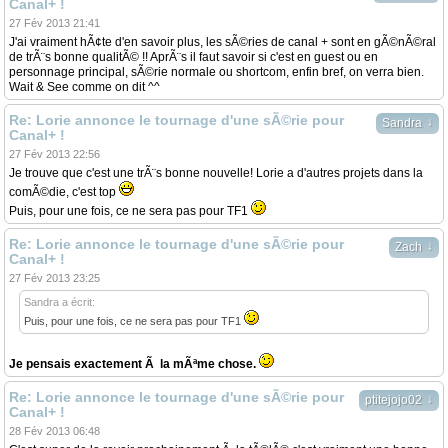
Canal+ !
27 Fév 2013 21:41
J'ai vraiment hÃ¢te d'en savoir plus, les sÃ©ries de canal + sont en gÃ©nÃ©ral
de trÃ¨s bonne qualitÃ© !! AprÃ¨s il faut savoir si c'est en guest ou en
personnage principal, sÃ©rie normale ou shortcom, enfin bref, on verra bien.
Wait & See comme on dit ^^
Re: Lorie annonce le tournage d'une sÃ©rie pour
↓
Sandra
Canal+ !
27 Fév 2013 22:56
Je trouve que c'est une trÃ¨s bonne nouvelle! Lorie a d'autres projets dans la
comÃ©die, c'est top
Puis, pour une fois, ce ne sera pas pour TF1
Re: Lorie annonce le tournage d'une sÃ©rie pour
↓
Zach
Canal+ !
27 Fév 2013 23:25
Sandra a écrit:
Puis, pour une fois, ce ne sera pas pour TF1
Je pensais exactement Ã la mÃªme chose.
Re: Lorie annonce le tournage d'une sÃ©rie pour
↓
ptitejojo02
Canal+ !
28 Fév 2013 06:48