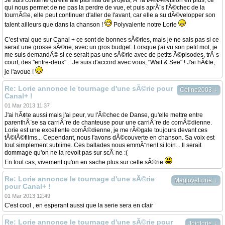
Je suis contente qu'elle aie pas mal de projets, Ã la tÃ©lÃ©vision en plus, ce
qui nous permet de ne pas la perdre de vue, et puis aprÃ¨s l'Ã©chec de la
tournÃ©e, elle peut continuer d'aller de l'avant, car elle a su dÃ©velopper son
talent ailleurs que dans la chanson !
Polyvalente notre Lorie
C'est vrai que sur Canal + ce sont de bonnes sÃ©ries, mais je ne sais pas si ce
serait une grosse sÃ©rie, avec un gros budget. Lorsque j'ai vu son petit mot, je
me suis demandÃ© si ce serait pas une sÃ©rie avec de petits Ã©pisodes, trÃ¨s
court, des "entre-deux" .. Je suis d'accord avec vous, "Wait & See" ! J'ai hÃ¢te,
je l'avoue !
Re: Lorie annonce le tournage d'une sÃ©rie pour
↓
Céline2003
Canal+ !
01 Mar 2013 11:37
J'ai hÃ¢te aussi mais j'ai peur, vu l'Ã©chec de Danse, qu'elle mettre entre
parenthÃ¨se sa carriÃ¨re de chanteuse pour une carriÃ¨re de comÃ©dienne.
Lorie est une excellente comÃ©dienne, je me rÃ©gale toujours devant ces
tÃ©lÃ©films... Cependant, nous l'avons dÃ©couverte en chanson. Sa voix est
tout simplement sublime. Ces ballades nous emmÃ¨nent si loin... Il serait
dommage qu'on ne la revoit pas sur scÃ¨ne :(
En tout cas, vivement qu'on en sache plus sur cette sÃ©rie
Re: Lorie annonce le tournage d'une sÃ©rie
↓
MagloveLorie
pour Canal+ !
01 Mar 2013 12:49
C'est cool , en esperant aussi que la serie sera en clair
Re: Lorie annonce le tournage d'une sÃ©rie pour
↓
Jojolorie