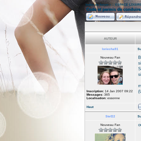
Index du forum
»
:: ESPACE LOISIRS
Code et permis de conduire
AUTEUR
loriecha91
Su
B
Nouveau Fan
s
S
s
m
(
Inscription:
14 Jan 2007 09:22
Messages:
365
Localisation:
essonne
Haut
Stef22
Su
o
Nouveau Fan