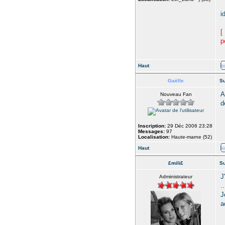
i
[
p
Haut
Gaëlle
Su
A
Nouveau Fan
d
Inscription:
29 Déc 2006 23:28
Messages:
97
Localisation:
Haute-marne (52)
Haut
£mili£
Su
J
Administrateur
..
J
a