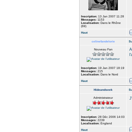
Inscription:
13 Jan 2007 11:28
Messages:
1153
Localisation:
Dans le Rhône
(69)
Haut
celinefandelorie
Su
A
Nouveau Fan
l
Inscription:
19 Jan 2007 18:19
Messages:
215
Localisation:
Dans le Nord
Haut
Hideandseek
Su
Administrateur
J
Inscription:
28 Déc 2006 14:03
Messages:
2239
Localisation:
England
Haut