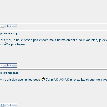
jet du message:
lors moi, je ne le passe pas encore mais normalement si tout vas bien, je dev
'annÃ©e prochaine !!
jet du message:
'minscrit des que j'ai les sous
J'ai prÃ©fÃ©rÃ© aller au japon que me pay