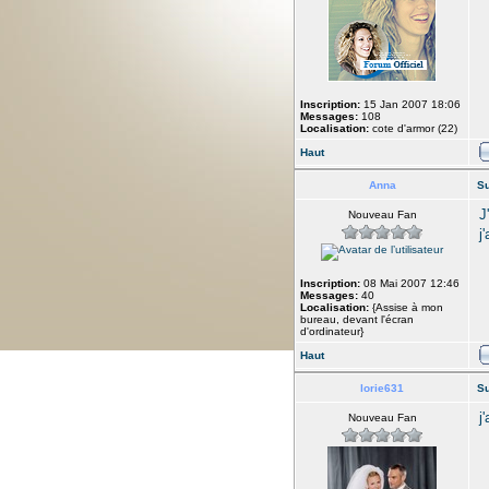
Inscription:
15 Jan 2007 18:06
Messages:
108
Localisation:
cote d'armor (22)
Haut
Anna
Su
J
Nouveau Fan
j
Inscription:
08 Mai 2007 12:46
Messages:
40
Localisation:
{Assise à mon
bureau, devant l'écran
d'ordinateur}
Haut
lorie631
Su
j
Nouveau Fan