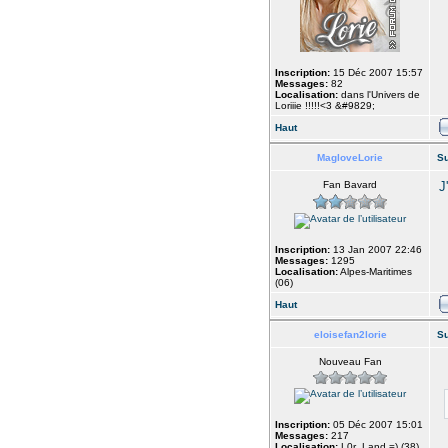
Inscription:
15 Déc 2007 15:57
Messages:
82
Localisation:
dans l'Univers de
Loriiie !!!!!<3 &#9829;
Haut
MagloveLorie
Su
Fan Bavard
J
Inscription:
13 Jan 2007 22:46
Messages:
1295
Localisation:
Alpes-Maritimes
(06)
Haut
eloisefan2lorie
Su
Nouveau Fan
Inscription:
05 Déc 2007 15:01
Messages:
217
Localisation:
L0r_Land =) (38)