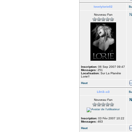
lovelylorie02
Su
N
Nouveau Fan
Inscription:
06 Sep 2007 09:47
Messages:
251
Localisation:
Sur La Planéte
Lorie!!
Haut
L0ri3--x3
Su
N
Nouveau Fan
Inscription:
03 Fév 2007 10:22
Messages:
463
Haut