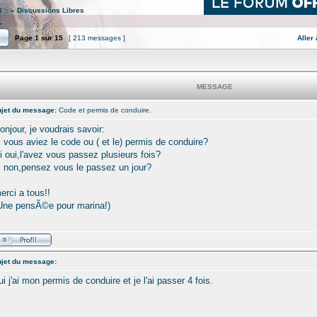
 ::
»
Discussions Libres
.
Page
1
sur
15
[ 213 messages ]
Aller
MESSAGE
jet du message:
Code et permis de conduire.
onjour, je voudrais savoir:
i vous aviez le code ou ( et le) permis de conduire?
i oui,l'avez vous passez plusieurs fois?
i non,pensez vous le passez un jour?
erci a tous!!
Une pensÃ©e pour marina!)
jet du message:
ui j'ai mon permis de conduire et je l'ai passer 4 fois.