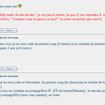
dem pour moi
 Edit modo: Au lieu de dire " je n'ai pas le permis j'ai que 12 ans repondez Ã 
osÃ©e: " Comptez vous le passer un jour?" ou sinon ne postez pas merci!]
jet du message:
lors moi j'ai eu mon code du premier coup (2 fautes) et la conduite du premier
epuis 2 ans et 8 mois=)
jet du message:
'ai eu mon code en Novembre, du premier coup [ils disent pas le nombre de f
.].
e suis en conduite accompagnÃ©e lÃ [7Ã¨me heure/20heures]. Je devrais pa
ccompagnÃ©e [avec mes parents], en mars