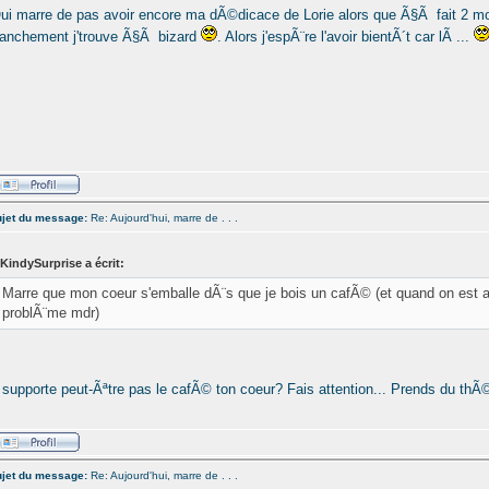
ui marre de pas avoir encore ma dÃ©dicace de Lorie alors que Ã§Ã fait 2 mois
ranchement j'trouve Ã§Ã bizard
. Alors j'espÃ¨re l'avoir bientÃ´t car lÃ ...
jet du message:
Re: Aujourd'hui, marre de . . .
KindySurprise a écrit:
Marre que mon coeur s'emballe dÃ¨s que je bois un cafÃ© (et quand on est a
problÃ¨me mdr)
l supporte peut-Ãªtre pas le cafÃ© ton coeur? Fais attention... Prends du thÃ
jet du message:
Re: Aujourd'hui, marre de . . .