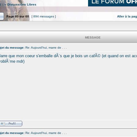
 ::
»
Discussions Libres
Page
60
sur
60
[ 894 messages ]
Aller à la pa
MESSAGE
jet du message:
Re: Aujourd'hui, marre de . . .
arre que mon coeur s'emballe dÃ¨s que je bois un cafÃ© (et quand on est acc
roblÃ¨me mdr)
jet du message:
Re: Aujourd'hui, marre de . . .