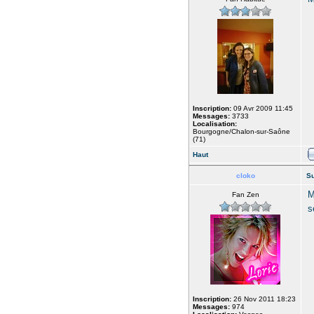
Inscription:
09 Avr 2009 11:45
Messages:
3733
Localisation:
Bourgogne/Chalon-sur-Saône
(71)
Haut
cloko
Su
M
Fan Zen
s
Inscription:
26 Nov 2011 18:23
Messages:
974