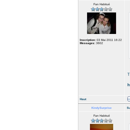
Fan Habitué
Inscription:
03 Mai 2011 16:22
Messages:
3602
T
h
Haut
KindySurprise
Su
Fan Habitué