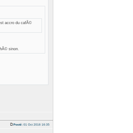
est accro du cafÃ©
 thÃ© sinon.
Posté:
01 Oct 2016 16:35