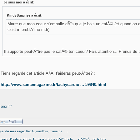
Je suis moi a écrit:
KindySurprise a écrit:
Marre que mon coeur s'emballe dÃ¨s que je bois un cafÃ© (et quand on 
c'est in problÃ¨me mdr)
Il supporte peut-Ãªtre pas le cafÃ© ton coeur? Fais attention... Prends du
Tiens regarde cet article Ã§Ã t'aideras peut-Ãªtre? :
http://www.santemagazine.fr/tachycardie ... 59840.html
.
erci ^^
jet du message:
Re: Aujourd'hui, marre de . . .
arre d'entrer dans la mauvaise pÃ©riode... dÃ©jÃ octobre