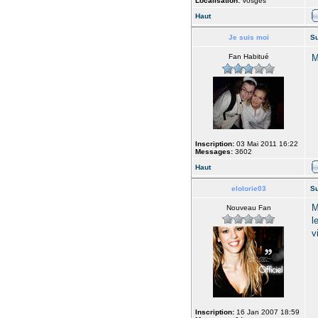
Localisation:
Vosges
Haut
Je suis moi
Su
Fan Habitué
M
Inscription:
03 Mai 2011 16:22
Messages:
3602
Haut
elolorie03
Su
M
Nouveau Fan
l
v
Inscription:
16 Jan 2007 18:59