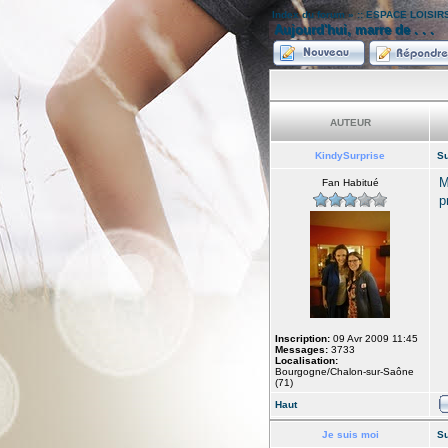
Index du forum
»
:: ESPACE LOISIRS
Aujourd'hui, marre de . . .
AUTEUR
KindySurprise
Su
M
Fan Habitué
p
Inscription:
09 Avr 2009 11:45
Messages:
3733
Localisation:
Bourgogne/Chalon-sur-Saône
(71)
Haut
Je suis moi
Su