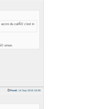
 accro du cafÃ© c'est in
hÃ© sinon.
Posté:
14 Sep 2016 18:08