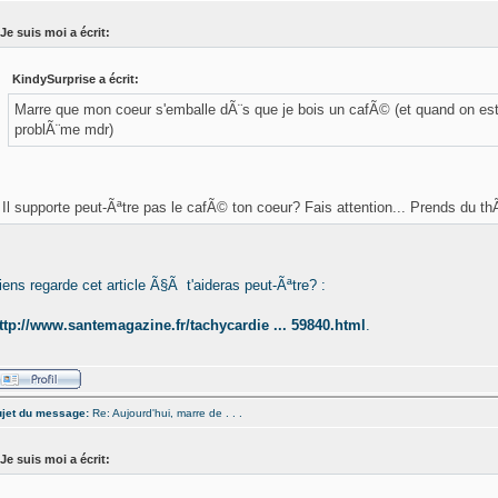
Je suis moi a écrit:
KindySurprise a écrit:
Marre que mon coeur s'emballe dÃ¨s que je bois un cafÃ© (et quand on est
problÃ¨me mdr)
Il supporte peut-Ãªtre pas le cafÃ© ton coeur? Fais attention... Prends du t
iens regarde cet article Ã§Ã t'aideras peut-Ãªtre? :
ttp://www.santemagazine.fr/tachycardie ... 59840.html
.
jet du message:
Re: Aujourd'hui, marre de . . .
Je suis moi a écrit: