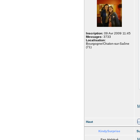
Inscription:
09 Avr 2009 11:45
Messages:
3733
Localisation:
Bourgogne/Chalon-sur-Saône
(71)
M
Haut
KindySurprise
Su
M
Fan Habitué