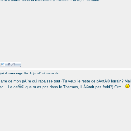
jet du message:
Re: Aujourd'hui, marre de . . .
arre de mon pÃ¨re qui rabaisse tout (Tu veux le reste de pÃ¢tÃ© lorrain? Mais
ec... Le cafÃ© que tu as pris dans le Thermos, il Ã©tait pas froid?) Grrr...