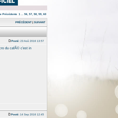
ge
Précédente
1
...
56
,
57
,
58
,
59
,
60
PRÉCÉDENT
|
SUIVANT
Posté:
23 Aoû 2016 13:57
ro du cafÃ© c'est in
Posté:
14 Sep 2016 12:45