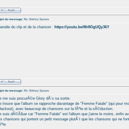
jet du message:
Re: Britney Spears
arodie du clip et de la chanson :
https://youtu.be/Mr8OgUQy36Y
jet du message:
Re: Britney Spears
e me suis procurÃ©e Glory dÃ¨s sa sortie.
e trouve que l'album se rapproche davantage de "Femme Fatale" (qui pour moi
lackout), avec beaucoup de chansons sur la fÃªte et la sÃ©duction.
e suis dÃ©Ã§ue car "Femme Fatale" est l'album que j'aime le moins, enfin a
es chansons qui portent un petit message plutÃ´t que les chansons qui ne font
Ãªte.