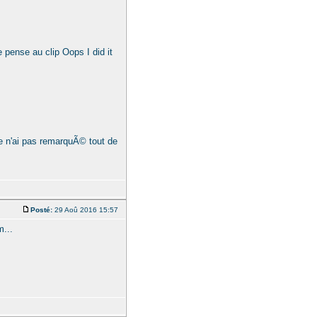
e pense au clip Oops I did it
je n'ai pas remarquÃ© tout de
Posté:
29 Aoû 2016 15:57
m...