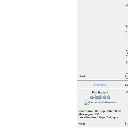
M
-
-
a
-
-
-
Q
J
s
Haut
François
Su
P
Fan Habitué
Inscription:
02 Sep 2007 20:28
Messages:
2515
Localisation:
Liège, Belgique
Haut