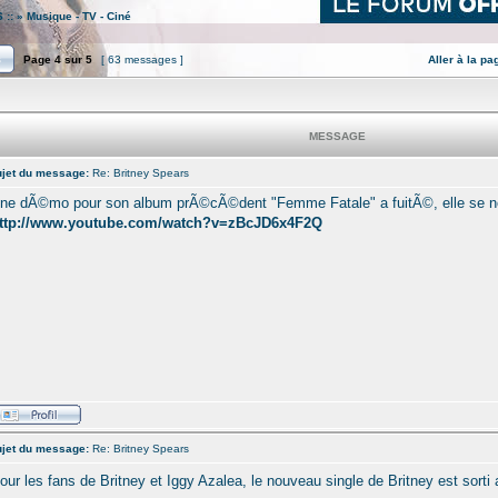
 ::
»
Musique - TV - Ciné
Page
4
sur
5
[ 63 messages ]
Aller à la pa
MESSAGE
jet du message:
Re: Britney Spears
ne dÃ©mo pour son album prÃ©cÃ©dent "Femme Fatale" a fuitÃ©, elle se 
ttp://www.youtube.com/watch?v=zBcJD6x4F2Q
jet du message:
Re: Britney Spears
our les fans de Britney et Iggy Azalea, le nouveau single de Britney est sorti 