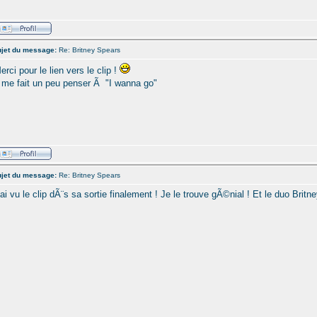
jet du message:
Re: Britney Spears
erci pour le lien vers le clip !
l me fait un peu penser Ã "I wanna go"
jet du message:
Re: Britney Spears
'ai vu le clip dÃ¨s sa sortie finalement ! Je le trouve gÃ©nial ! Et le duo Britn