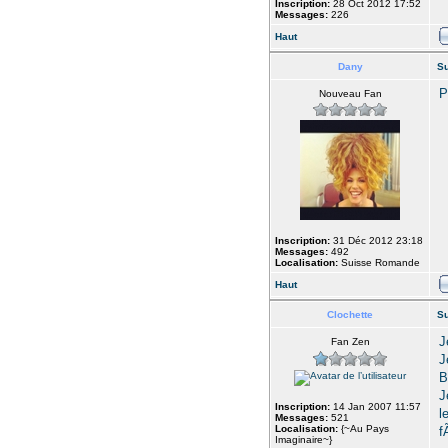
Inscription:
28 Oct 2012 17:52
Messages:
226
Haut
Dany
Su
P
Nouveau Fan
Inscription:
31 Déc 2012 23:18
Messages:
492
Localisation:
Suisse Romande
Haut
Clochette
Su
J
Fan Zen
J
B
J
Inscription:
14 Jan 2007 11:57
l
Messages:
521
Localisation:
{~Au Pays
f
Imaginaire~}