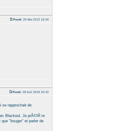
Posté:
26 Mai 2015 18:30
Posté:
28 Aoû 2016 20:42
 se rapprochait de
vec Blackout. Je prÃ©fÃ¨re
 que "bouger" et parler de