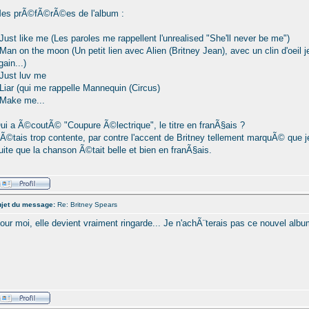
es prÃ©fÃ©rÃ©es de l'album :
 Just like me (Les paroles me rappellent l'unrealised "She'll never be me")
 Man on the moon (Un petit lien avec Alien (Britney Jean), avec un clin d'oeil j
gain...)
 Just luv me
 Liar (qui me rappelle Mannequin (Circus)
 Make me...
ui a Ã©coutÃ© "Coupure Ã©lectrique", le titre en franÃ§ais ?
'Ã©tais trop contente, par contre l'accent de Britney tellement marquÃ© que 
uite que la chanson Ã©tait belle et bien en franÃ§ais.
jet du message:
Re: Britney Spears
our moi, elle devient vraiment ringarde... Je n'achÃ¨terais pas ce nouvel albu