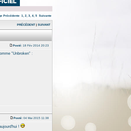
ge
Précédente
1
,
2
,
3
,
4
,
5
Suivante
PRÉCÉDENT
|
SUIVANT
Posté:
18 Fév 2014 20:23
nomme "Unbroken" :
Posté:
04 Mai 2015 11:38
aujourd'hui !