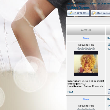
Index du forum
»
:: ESPACE LOISIRS
Britney Spears
AUTEUR
Dany
Su
U
Nouveau Fan
h
Inscription:
31 Déc 2012 23:18
Messages:
492
Localisation:
Suisse Romande
Haut
Dany
Su
Nouveau Fan
P