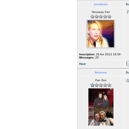
pandalala
Su
J
Nouveau Fan
Inscription:
26 Avr 2013 18:58
Messages:
25
Haut
fabienne
Su
Fan Zen
G