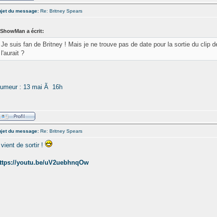
jet du message:
Re: Britney Spears
ShowMan a écrit:
Je suis fan de Britney ! Mais je ne trouve pas de date pour la sortie du clip d
l'aurait ?
umeur : 13 mai Ã 16h
jet du message:
Re: Britney Spears
l vient de sortir !
ttps://youtu.be/uV2uebhnqOw