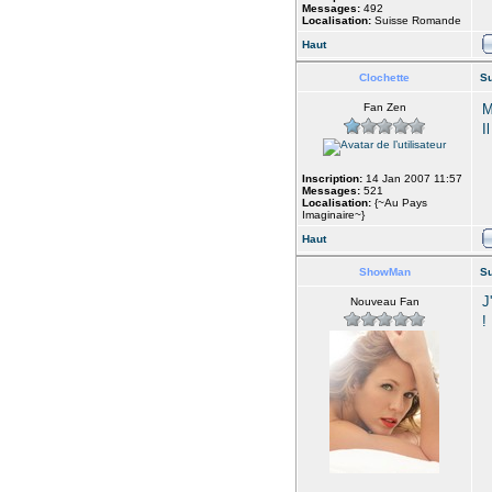
Messages:
492
Localisation:
Suisse Romande
Haut
Clochette
Su
Fan Zen
M
I
Inscription:
14 Jan 2007 11:57
Messages:
521
Localisation:
{~Au Pays
Imaginaire~}
Haut
ShowMan
Su
J
Nouveau Fan
!