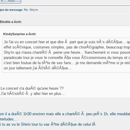
jet du message:
Re: Shy'm
Elodiie a écrit:
KindySurprise a écrit:
Je l'ai vu en concert hier et que dire Ã part que je suis trÃ¨s dÃ©Ã§ue...
effet scÃ©nique, costumes simples, pas de chorÃ©graphie, beaucoup trop 
Shy'm qui n'aura chantÃ© Ã peine une heure... franchement si vous pouvez 
paradoxale tour je vous le conseille Ã§a vous Ã©conomisera du temps et de
c'est bien foutue de la tÃªte de ses fans... je me demande mÃªme si je reto
un jour tellement j'ai Ã©tÃ© dÃ©Ã§ue...
Le concert n'a durÃ© qu'une heure ??
J'ai hÃ©sitÃ© Ã y aller hier en plus...
on il a durÃ© 1h30 environ mais elle a chantÃ© Ã peu prÃ¨s 1h, elle meubla
nterludes...
i tu as vu le Shimi tour tu vas Ãªtre dÃ©Ã§ue de celui lÃ