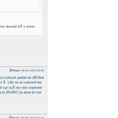
 me donnait trÃ¨s envie
Posté:
26 Avr 2015 06:43
r ce concert parfait du dÃ©but
i Ã Lille on ai vraiment les
M sur scÃ¨ne c'est vraiment
 la tÃ©lÃ© j'ai aime le voir
Posté:
19 Mar 2016 11:24