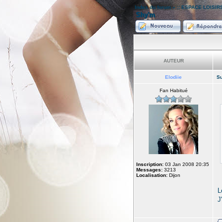
Index du forum
»
:: ESPACE LOISIRS
Shy'm
AUTEUR
Elodiie
Su
Fan Habitué
Inscription:
03 Jan 2008 20:35
Messages:
3213
Localisation:
Dijon
L
J