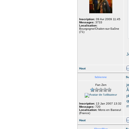
Inscription:
09 Avr 2009 11:45
Messages:
3733
Localisation:
Bourgogne/Chalon-sur-Saône
(71)
J
Haut
fabienne
Su
j
Fan Zen
Ã
p
q
Inscription:
13 Jan 2007 13:32
m
Messages:
720
Localisation:
Mons en Baroeul
(France)
Haut
ShowMan
Su