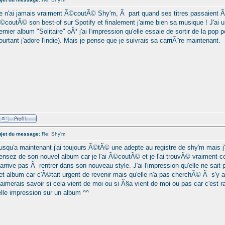
e n'ai jamais vraiment Ã©coutÃ© Shy'm, Ã part quand ses titres passaient Ã 
©coutÃ© son best-of sur Spotify et finalement j'aime bien sa musique ! J'ai 
ernier album "Solitaire" oÃ¹ j'ai l'impression qu'elle essaie de sortir de la pop p
ourtant j'adore l'indie). Mais je pense que je suivrais sa carriÃ¨re maintenant.
jet du message:
Re: Shy'm
usqu'a maintenant j'ai toujours Ã©tÃ© une adepte au registre de shy'm mais j
ensez de son nouvel album car je l'ai Ã©coutÃ© et je l'ai trouvÃ© vraiment 
'arrive pas Ã rentrer dans son nouveau style. J'ai l'impression qu'elle ne sait p
et album car c'Ã©tait urgent de revenir mais qu'elle n'a pas cherchÃ© Ã s'y 
'aimerais savoir si cela vient de moi ou si Ã§a vient de moi ou pas car c'est 
elle impression sur un album ^^