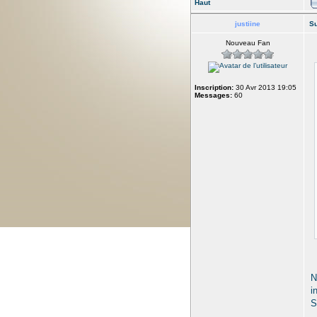
Haut
justiine
Su
Nouveau Fan
Inscription:
30 Avr 2013 19:05
Messages:
60
N
i
S