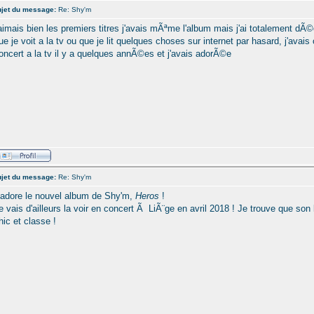
jet du message:
Re: Shy'm
'aimais bien les premiers titres j'avais mÃªme l'album mais j'ai totalement dÃ
ue je voit a la tv ou que je lit quelques choses sur internet par hasard, j'avai
oncert a la tv il y a quelques annÃ©es et j'avais adorÃ©e
jet du message:
Re: Shy'm
'adore le nouvel album de Shy'm,
Heros
!
e vais d'ailleurs la voir en concert Ã LiÃ¨ge en avril 2018 ! Je trouve que son
hic et classe !