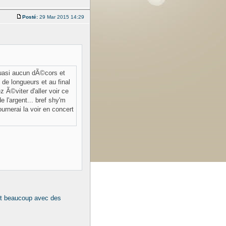
Posté:
29 Mar 2015 14:29
 quasi aucun dÃ©cors et
de longueurs et au final
Ã©viter d'aller voir ce
 l'argent... bref shy'm
urnerai la voir en concert
it beaucoup avec des