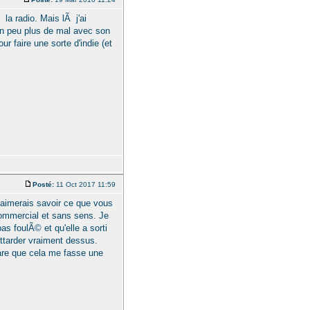
la radio. Mais lÃ j'ai
un peu plus de mal avec son
our faire une sorte d'indie (et
Posté:
11 Oct 2017 11:59
'aimerais savoir ce que vous
commercial et sans sens. Je
as foulÃ© et qu'elle a sorti
attarder vraiment dessus.
rare que cela me fasse une