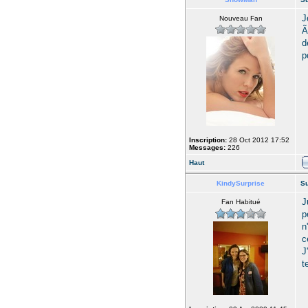
J
Nouveau Fan
Ã
d
p
Inscription:
28 Oct 2012 17:52
Messages:
226
Haut
KindySurprise
Su
J
Fan Habitué
p
n
c
J
t