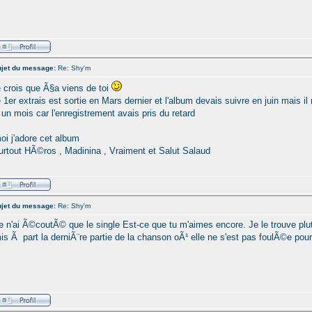
jet du message:
Re: Shy'm
e crois que Ã§a viens de toi
e 1er extrais est sortie en Mars dernier et l'album devais suivre en juin mais il n
 un mois car l'enregistrement avais pris du retard
oi j'adore cet album
urtout HÃ©ros , Madinina , Vraiment et Salut Salaud
jet du message:
Re: Shy'm
e n'ai Ã©coutÃ© que le single Est-ce que tu m'aimes encore. Je le trouve plu
is Ã part la derniÃ¨re partie de la chanson oÃ¹ elle ne s'est pas foulÃ©e pour