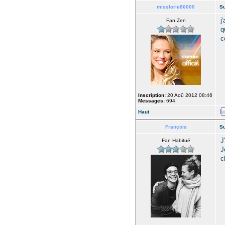
misslorie86000
Su
j
Fan Zen
q
c
Inscription:
20 Aoû 2012 08:46
Messages:
694
Haut
François
Su
J
Fan Habitué
J
c