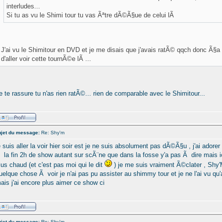
interludes...
Si tu as vu le Shimi tour tu vas Ãªtre dÃ©Ã§ue de celui lÃ
J'ai vu le Shimitour en DVD et je me disais que j'avais ratÃ© qqch donc Ã§a
d'aller voir cette tournÃ©e lÃ ...
e te rassure tu n'as rien ratÃ©... rien de comparable avec le Shimitour...
jet du message:
Re: Shy'm
e suis aller la voir hier soir est je ne suis absolument pas dÃ©Ã§u , j'ai adore
 la fin 2h de show autant sur scÃ¨ne que dans la fosse y'a pas Ã dire mais ic
lus chaud (et c'est pas moi qui le dit
) je me suis vraiment Ã©clater , Shy'
uelque chose Ã voir je n'ai pas pu assister au shimmy tour et je ne l'ai vu qu'a
ais j'ai encore plus aimer ce show ci
jet du message:
Re: Shy'm