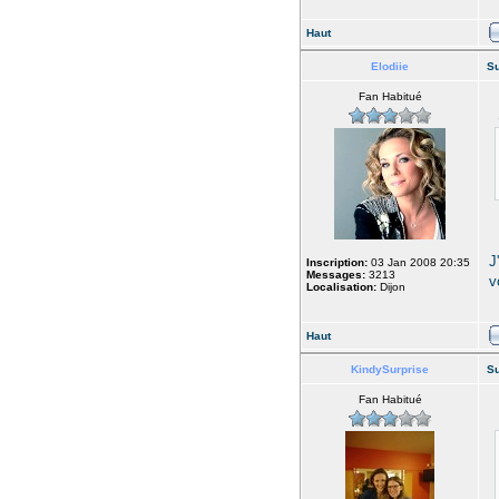
Haut
Elodiie
Su
Fan Habitué
J
Inscription:
03 Jan 2008 20:35
Messages:
3213
v
Localisation:
Dijon
Haut
KindySurprise
Su
Fan Habitué