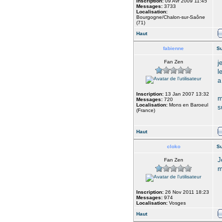
Inscription:
09 Avr 2009 11:45
Messages:
3733
Localisation:
Bourgogne/Chalon-sur-Saône
(71)
Haut
fabienne
Su
Fan Zen
j
l
a
Inscription:
13 Jan 2007 13:32
m
Messages:
720
Localisation:
Mons en Baroeul
s
(France)
Haut
cloko
Su
J
Fan Zen
m
Inscription:
26 Nov 2011 18:23
Messages:
974
Localisation:
Vosges
Haut