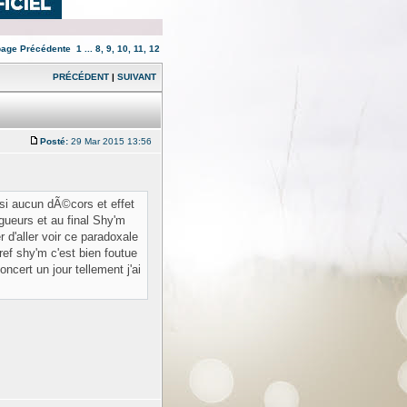
 page
Précédente
1
...
8
,
9
,
10
,
11
,
12
PRÉCÉDENT
|
SUIVANT
Posté:
29 Mar 2015 13:56
asi aucun dÃ©cors et effet
ueurs et au final Shy'm
d'aller voir ce paradoxale
ref shy'm c'est bien foutue
ncert un jour tellement j'ai