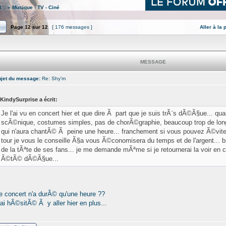
 ::
»
Musique - TV - Ciné
Page
12
sur
12
[ 176 messages ]
Aller à la
MESSAGE
jet du message:
Re: Shy'm
KindySurprise a écrit:
Je l'ai vu en concert hier et que dire Ã part que je suis trÃ¨s dÃ©Ã§ue... qu
scÃ©nique, costumes simples, pas de chorÃ©graphie, beaucoup trop de long
qui n'aura chantÃ© Ã peine une heure... franchement si vous pouvez Ã©viter 
tour je vous le conseille Ã§a vous Ã©conomisera du temps et de l'argent... b
de la tÃªte de ses fans... je me demande mÃªme si je retournerai la voir en co
Ã©tÃ© dÃ©Ã§ue...
e concert n'a durÃ© qu'une heure ??
'ai hÃ©sitÃ© Ã y aller hier en plus...