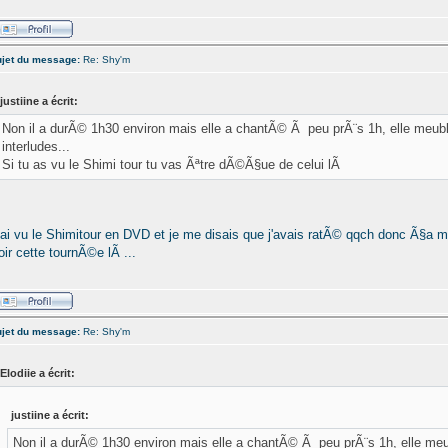
jet du message:
Re: Shy'm
justiine a écrit:
Non il a durÃ© 1h30 environ mais elle a chantÃ© Ã peu prÃ¨s 1h, elle meub
interludes...
Si tu as vu le Shimi tour tu vas Ãªtre dÃ©Ã§ue de celui lÃ
'ai vu le Shimitour en DVD et je me disais que j'avais ratÃ© qqch donc Ã§a me
oir cette tournÃ©e lÃ ...
jet du message:
Re: Shy'm
Elodiie a écrit:
justiine a écrit:
Non il a durÃ© 1h30 environ mais elle a chantÃ© Ã peu prÃ¨s 1h, elle me