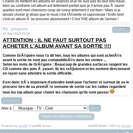
Chalon ils mettent les albums en avance) et je ne suis pas du tout dÃ©Ã§ue,
bien au contraire cet album est tellement parfait que je n'arrive pas Ã savoir
quelles sont mes chansons coup de coeur tellement il est bien ! Mais si je
devais choisir je dirais que le must c'est rÃ©veille et capricieuse ! Enfin bref
c'est un album Ã se procurer absolument ! C'est THE album de l'annee !
Re: gregoire
↓
An@iS
15 Sep 2013 15:34
ATTENTION : IL NE FAUT SURTOUT PAS
ACHETER L'ALBUM AVANT SA SORTIE !!!!
Comme GrÃ©goire nous l'a dit hier, tous les albums qui sont achetÃ©s
avant la sortie ne sont pas comptabilisÃ©s dans les ventes ...
Selon les mots de GrÃ©goire : Beaucoup de grandes surfaces rangent les
CD comme des pots Ã yaourt. Ils les reÃ§oivent et les mettent directement
en rayon sans attendre la sortie officielle.
Il est donc trÃ¨s important d'attendre lundi pour l'acheter et surtout de se le
procurer lors de sa premiÃ¨re semaine de sortie car les radios regardent
tous les top album pour choisir les chansons qu'ils vont passer
Répondre
Aller à:
Passer en style pour ordinateur
Powered by
phpBB
© phpBB Group.
phpBB Mobile / SEO by
Artodia
.