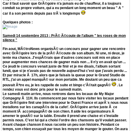
Car il faut savoir que GrÃ©goire n'a jamais eu de chauffeur, il a toujours
conduit sa propre voiture, qui a eu pendant un long moment un beau " A "
car il a son permis depuis pas trÃ¨s longtemps
Quelques photos :
Samedi 14 septembre 2013 : PrÃ© Ã©coute de l'album " les roses de mon
silence "
Fin aout, MÃ©troNews organisÃ© un concours pour gagner une rencontre
avec GrÃ©goire lors de la prÃ© Ã©coute de son album. Ni une, ni deux, je
tente ma chance. J'espÃ©rais que d'autres concours soit mis en place
pour augmenter mes chances de gagner mais non ... Il n'y en avait qu'un ...
Ce jeudi le concours venait juste de finir et je me disais, l'album sortant
lundi, que si je n'avais pas de nouvelle aujourd'hui c'est que j'avais perdu ...
Et par miracle Ã 17h, alors que je faisais la queue pour le Grand Studio de
RTL, j'ai un appel manquÃ© sur mon portable. Me doutant un peu que ca
pouvait Ãªtre eu, je les rappelle de suite et bingo c'Ã©tait gagnÃ©
. Le
rendez vous est donc pris pour le samedi matin.
Le samedi matin arrive, nous rentrons dans les locaux de My Major
Compagny Ã 11H. Ils commencent par nous faire visiter les locaux pendant
que GrÃ©goire finit une interview pour le Ouest France et aprÃ¨s nous nous
installons sur les canapÃ©s de la cafet'. GrÃ©goire arrive juste Ã ce
moment lÃ accompagnÃ© de son chien. Il aide les organisateurs Ã
amener le goutÃ© sur la table. Ensuite il prend une chaise et s'installe
parmis nous. C'est lui qui a choisi l'ordre des chansons qu'il voulait passer.
Avant chaque chanson il nous raconte un peu son histoire. Pendant ce
temps, son chien essayait par tous les moyen de manger le gouter. On aura