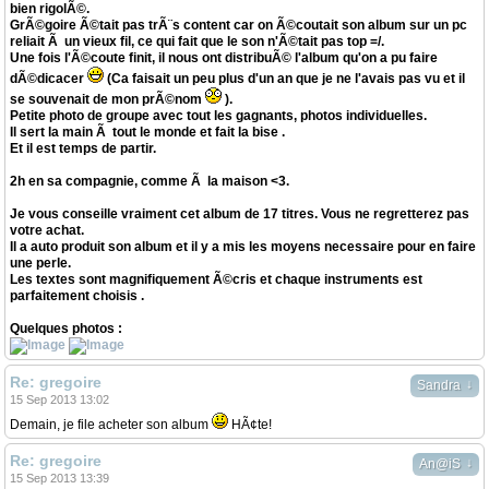
bien rigolÃ©.
GrÃ©goire Ã©tait pas trÃ¨s content car on Ã©coutait son album sur un pc
reliait Ã un vieux fil, ce qui fait que le son n'Ã©tait pas top =/.
Une fois l'Ã©coute finit, il nous ont distribuÃ© l'album qu'on a pu faire
dÃ©dicacer
(Ca faisait un peu plus d'un an que je ne l'avais pas vu et il
se souvenait de mon prÃ©nom
).
Petite photo de groupe avec tout les gagnants, photos individuelles.
Il sert la main Ã tout le monde et fait la bise .
Et il est temps de partir.
2h en sa compagnie, comme Ã la maison <3.
Je vous conseille vraiment cet album de 17 titres. Vous ne regretterez pas
votre achat.
Il a auto produit son album et il y a mis les moyens necessaire pour en faire
une perle.
Les textes sont magnifiquement Ã©cris et chaque instruments est
parfaitement choisis .
Quelques photos :
Re: gregoire
↓
Sandra
15 Sep 2013 13:02
Demain, je file acheter son album
HÃ¢te!
Re: gregoire
↓
An@iS
15 Sep 2013 13:39