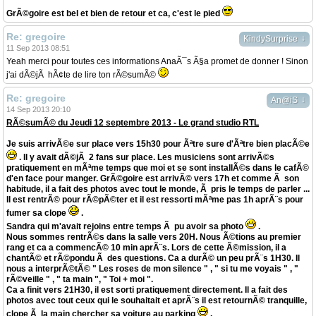
GrÃ©goire est bel et bien de retour et ca, c'est le pied
Re: gregoire
↓
KindySurprise
11 Sep 2013 08:51
Yeah merci pour toutes ces informations AnaÃ¯s Ã§a promet de donner ! Sinon
j'ai dÃ©jÃ hÃ¢te de lire ton rÃ©sumÃ©
Re: gregoire
↓
An@iS
14 Sep 2013 20:10
RÃ©sumÃ© du Jeudi 12 septembre 2013 - Le grand studio RTL
Je suis arrivÃ©e sur place vers 15h30 pour Ãªtre sure d'Ãªtre bien placÃ©e
. Il y avait dÃ©jÃ 2 fans sur place. Les musiciens sont arrivÃ©s
pratiquement en mÃªme temps que moi et se sont installÃ©s dans le cafÃ©
d'en face pour manger. GrÃ©goire est arrivÃ© vers 17h et comme Ã son
habitude, il a fait des photos avec tout le monde, Ã pris le temps de parler ...
Il est rentrÃ© pour rÃ©pÃ©ter et il est ressorti mÃªme pas 1h aprÃ¨s pour
fumer sa clope
.
Sandra qui m'avait rejoins entre temps Ã pu avoir sa photo
.
Nous sommes rentrÃ©s dans la salle vers 20H. Nous Ã©tions au premier
rang et ca a commencÃ© 10 min aprÃ¨s. Lors de cette Ã©mission, il a
chantÃ© et rÃ©pondu Ã des questions. Ca a durÃ© un peu prÃ¨s 1H30. Il
nous a interprÃ©tÃ© " Les roses de mon silence " , " si tu me voyais " , "
rÃ©veille " , " ta main ", " Toi + moi ".
Ca a finit vers 21H30, il est sorti pratiquement directement. Il a fait des
photos avec tout ceux qui le souhaitait et aprÃ¨s il est retournÃ© tranquille,
clope Ã la main chercher sa voiture au parking
.