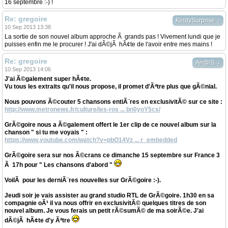
16 septembre :-) !
Re: gregoire
↓
KindySurprise
10 Sep 2013 13:38
La sortie de son nouvel album approche Ã grands pas ! Vivement lundi que je
puisses enfin me le procurer ! J'ai dÃ©jÃ hÃ¢te de l'avoir entre mes mains !
Re: gregoire
↓
An@iS
10 Sep 2013 14:06
J'ai Ã©galement super hÃ¢te.
Vu tous les extraits qu'il nous propose, il promet d'Ãªtre plus que gÃ©nial.
Nous pouvons Ã©couter 5 chansons entiÃ¨res en exclusivitÃ© sur ce site :
http://www.metronews.fr/culture/les-ros ... bn0yoY5cs/
GrÃ©goire nous a Ã©galement offert le 1er clip de ce nouvel album sur la
chanson " si tu me voyais " :
https://www.youtube.com/watch?v=pbO14Vz ... r_embedded
GrÃ©goire sera sur nos Ã©crans ce dimanche 15 septembre sur France 3
Ã 17h pour " Les chansons d'abord "
VoilÃ pour les derniÃ¨res nouvelles sur GrÃ©goire :-).
Jeudi soir je vais assister au grand studio RTL de GrÃ©goire. 1h30 en sa
compagnie oÃ¹ il va nous offrir en exclusivitÃ© quelques titres de son
nouvel album. Je vous ferais un petit rÃ©sumÃ© de ma soirÃ©e. J'ai
dÃ©jÃ hÃ¢te d'y Ãªtre