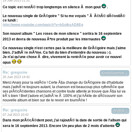
19 Juin 2013 21:31
Ce topic est restÃ© trop longtemps en silence Ã mon gout
.
Le nouveau single de GrÃ©goire " Si tu me voyais " Ã Ã©tÃ© dÃ©voilÃ©
ce lundi :
http://www.youtube.com/watch?v=bSoIkxAD8Eg
Son nouvel album " Les roses de mon silence " sortira le 16 septembre
2013 et devra de nouveau Ãªtre produit par les internautes
Ce nouveau single n'est certes pas la meilleure de GrÃ©goire mais j'aime
bien. J'adhÃ¨re mÃªme. Ca fait du bien d'entendre du nouveau :-).
Je n'ai qu'une chose Ã dire, vivement la rentrÃ©e pour avoir ce nouvel
opus
Re: gregoire
↓
KindySurprise
20 Juin 2013 14:42
Merci Anais pour la vidÃ©o ! Certe Ã§a change du GrÃ©goire de d'habitude
mais j'adhÃ¨re toujours autant, la chanson est beaucoup plus rythmÃ©e que
ses prÃ©cÃ©dentes chansons et contre toute attente je trouve que Ã§a lui va
trÃ¨s bien ! Bref j'adore et j'adhÃ¨re Ã 100% et j'ai hÃ¢te de dÃ©couvrir son
nouvelle album et bien sur de le revoir en tournÃ©e !
Re: gregoire
↓
An@iS
07 Juil 2013 10:42
Dans mon prÃ©cÃ©dent post, j'ai rajoutÃ© la date de sortie de l'album qui
sera le 16 septembre 2013. Encore Un peu plus de 2 mois d'attente