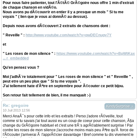
Pour nous faire patienter, tout l'Ã©tÃ© GrÃ©goire nous offre 1 min d'extrait
de chaque chanson en vidÃ©o.
Nous avons pu dÃ©couvrir en entier il y a presque un mois " Si tu me
voyais " ( lien que je vous ai donnÃ© au dessus).
Depuis nous avons dÃ©couvert 2 extraits de chansons dont :
" Reveille " :
http://www.youtube.com/watch?v=pwDECnugv7Y
et
" Les roses de mon silence " :
https://www.youtube.com/watch?v=BpWtKax
... r_embedded
Qu'en pensez vous ?
Moi j'adhÃ¨re totalement pour " Les roses de mon silence " et " Reveille " ,
peut etre un peu plus que " Si tu me voyais ".
J'ai tellement hate d'Ãªtre en septembre pour Ã©couter ce petit bijou.
Son retour fait tellement de bien, il me manquait :-)
Re: gregoire
↓
KindySurprise
10 Juil 2013 12:56
Merci AnaÃ¯s pour cette info et les extraits ! Perso j'adore rÃ©veille, tout
comme si tu savais j'ai tout aussi eu un coup de coeur pour cette chanson, Ã§a
change du GrÃ©goire habituel et c'est une trÃ¨s agrÃ©ablement surprise ! Par
contre les roses de mon silence j'accroche moins mais peu Ãªtre qu'Ã force de
l'Ã©couter j'arriverai Ã l'apprÃ©cier davantage ! Bref comme tu dis vivement le