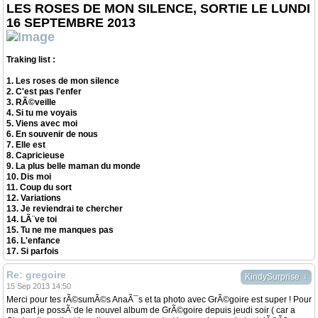
LES ROSES DE MON SILENCE, SORTIE LE LUNDI
16 SEPTEMBRE 2013
Traking list :
1. Les roses de mon silence
2. C'est pas l'enfer
3. RÃ©veille
4. Si tu me voyais
5. Viens avec moi
6. En souvenir de nous
7. Elle est
8. Capricieuse
9. La plus belle maman du monde
10. Dis moi
11. Coup du sort
12. Variations
13. Je reviendrai te chercher
14. LÃ¨ve toi
15. Tu ne me manques pas
16. L'enfance
17. Si parfois
Re: gregoire
↓
KindySurprise
15 Sep 2013 14:50
Merci pour tes rÃ©sumÃ©s AnaÃ¯s et ta photo avec GrÃ©goire est super ! Pour
ma part je possÃ¨de le nouvel album de GrÃ©goire depuis jeudi soir ( car a