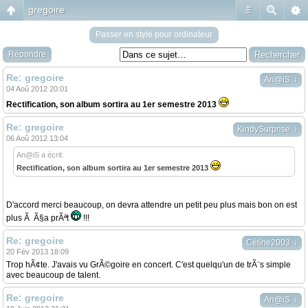
gregoire
#
Passer en style pour ordinateur
Répondre
Re: gregoire
↓
An@iS
04 Aoû 2012 20:01
Rectification, son album sortira au 1er semestre 2013
Re: gregoire
↓
KindySurprise
06 Aoû 2012 13:04
An@iS a écrit:
Rectification, son album sortira au 1er semestre 2013
D'accord merci beaucoup, on devra attendre un petit peu plus mais bon on est
plus Ã Ã§a prÃªt
!!!
Re: gregoire
↓
Céline2003
20 Fév 2013 18:09
Trop hÃ¢te. J'avais vu GrÃ©goire en concert. C'est quelqu'un de trÃ¨s simple
avec beaucoup de talent.
Re: gregoire
↓
An@iS