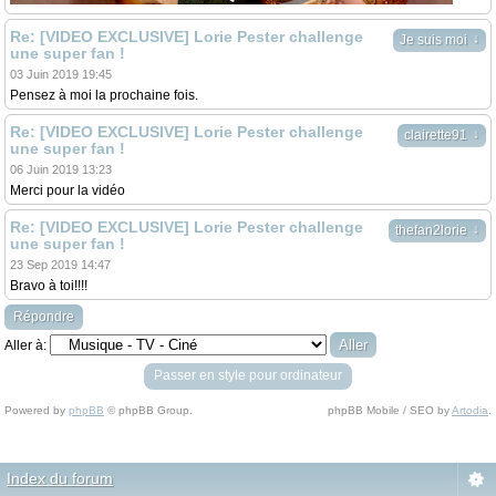
Re: [VIDEO EXCLUSIVE] Lorie Pester challenge
↓
Je suis moi
une super fan !
03 Juin 2019 19:45
Pensez à moi la prochaine fois.
Re: [VIDEO EXCLUSIVE] Lorie Pester challenge
↓
clairette91
une super fan !
06 Juin 2019 13:23
Merci pour la vidéo
Re: [VIDEO EXCLUSIVE] Lorie Pester challenge
↓
thefan2lorie
une super fan !
23 Sep 2019 14:47
Bravo à toi!!!!
Répondre
Aller à:
Passer en style pour ordinateur
Powered by
phpBB
© phpBB Group.
phpBB Mobile / SEO by
Artodia
.
Index du forum