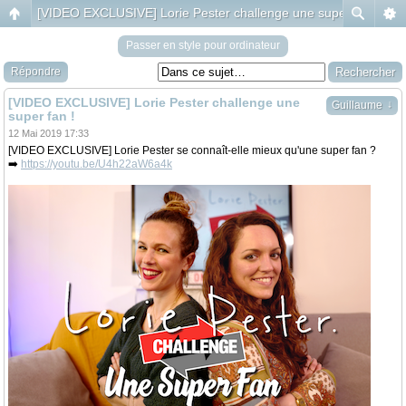
[VIDEO EXCLUSIVE] Lorie Pester challenge une super fan !
Passer en style pour ordinateur
Répondre
[VIDEO EXCLUSIVE] Lorie Pester challenge une
↓
Guillaume
super fan !
12 Mai 2019 17:33
[VIDEO EXCLUSIVE] Lorie Pester se connaît-elle mieux qu'une super fan ?
➡️
https://youtu.be/U4h22aW6a4k