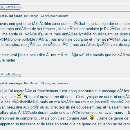
jet du message:
Re: Marion, 13 ans pour toujours
'avais enregistre ce tÃ©lÃ©film ainsi que le dÃ©bat et je l'ai regarder ce mati
ans mes annÃ©es de souffrance , le harcÃ¨lement scolaire je l'ai vÃ©cu de 
 ma sortie du lycÃ©e d'ailleurs mes annÃ©es lycÃ©e on Ã©taient les pires 
Ã©lÃ©phone portable n'Ã©tait pas monnaie courante et internet n'Ã©tait pas c
ne fois chez moi j'Ã©tais en sÃ©curitÃ© ( mes annÃ©es lycÃ©e vont de sep
t c'est vrai j'avais beau dire Ã ma mÃ¨re " Ã§a va" elle savais que ce n'Ã©ta
aire parler
jet du message:
Re: Marion, 13 ans pour toujours
ui je l'ai regardÃ©e et franchement c'est choquant surtout le passage oÃ¹ les 
e vestiaire
. Et le prof arrive et ne dit rien... C'est typique ce qui m'ai arr
'a pas dÃ©shabillÃ©e) mais on m'a volÃ©e ma trousse,insultÃ©,donnÃ© de
vait beau dire aux profs ou au directeur ils ne bougeaient pas et faisaient rien
'allais plus Ã l'Ã©cole durant toute une annÃ©e tellement j'en avait marre..
ersonnes le comprend... Mais bon c'est comme Ã§Ã
. J'aime ce genre de
'apporter un message et de faire en sorte que ce genre de situation ne se re