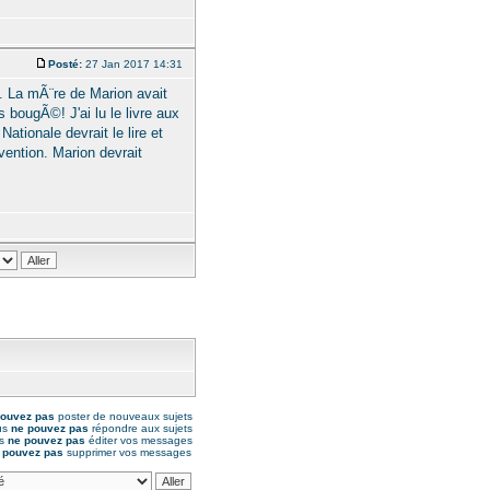
Posté:
27 Jan 2017 14:31
. La mÃ¨re de Marion avait
 bougÃ©! J'ai lu le livre aux
ationale devrait le lire et
ention. Marion devrait
pouvez pas
poster de nouveaux sujets
us
ne pouvez pas
répondre aux sujets
us
ne pouvez pas
éditer vos messages
 pouvez pas
supprimer vos messages