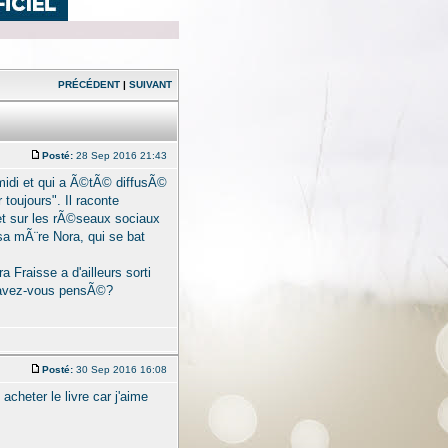
PRÉCÉDENT
|
SUIVANT
Posté:
28 Sep 2016 21:43
-midi et qui a Ã©tÃ© diffusÃ©
 toujours". Il raconte
 et sur les rÃ©seaux sociaux
 sa mÃ¨re Nora, qui se bat
a Fraisse a d'ailleurs sorti
n avez-vous pensÃ©?
Posté:
30 Sep 2016 16:08
acheter le livre car j'aime