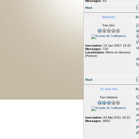
Messages:
53
Haut
fabienne
Su
j
Fan Zen
d
Ã
t
Inscription:
13 Jan 2007 13:32
u
Messages:
720
Localisation:
Mons en Baroeul
(France)
e
f
Haut
Je suis moi
Su
O
Fan Habitué
l
m
a
Inscription:
03 Mai 2011 16:22
n
Messages:
3602
p
d