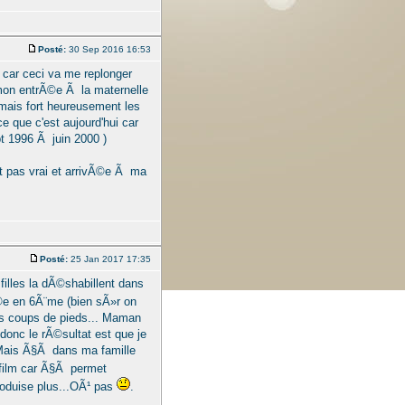
Posté:
30 Sep 2016 16:53
n car ceci va me replonger
mon entrÃ©e Ã la maternelle
mais fort heureusement les
e que c'est aujourd'hui car
t 1996 Ã juin 2000 )
it pas vrai et arrivÃ©e Ã ma
Posté:
25 Jan 2017 17:35
filles la dÃ©shabillent dans
ivÃ©e en 6Ã¨me (bien sÃ»r on
s coups de pieds... Maman
 donc le rÃ©sultat est que je
. Mais Ã§Ã dans ma famille
 film car Ã§Ã permet
produise plus...OÃ¹ pas
.