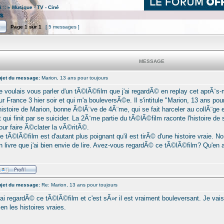
 ::
»
Musique - TV - Ciné
s
Page
1
sur
1
[ 5 messages ]
MESSAGE
jet du message:
Marion, 13 ans pour toujours
e voulais vous parler d'un tÃ©lÃ©film que j'ai regardÃ© en replay cet aprÃ¨s
ur France 3 hier soir et qui m'a bouleversÃ©e. Il s'intitule "Marion, 13 ans pour
'histoire de Marion, bonne Ã©lÃ¨ve de 4Ã¨me, qui se fait harceler au collÃ¨ge
t qui finit par se suicider. La 2Ã¨me partie du tÃ©lÃ©film raconte l'histoire de
our faire Ã©clater la vÃ©ritÃ©.
e tÃ©lÃ©film est d'autant plus poignant qu'il est tirÃ© d'une histoire vraie. Nor
n livre que j'ai bien envie de lire. Avez-vous regardÃ© ce tÃ©lÃ©film? Qu'e
jet du message:
Re: Marion, 13 ans pour toujours
'ai regardÃ© ce tÃ©lÃ©film et c'est sÃ»r il est vraiment bouleversant. Je vais 
ien les histoires vraies.