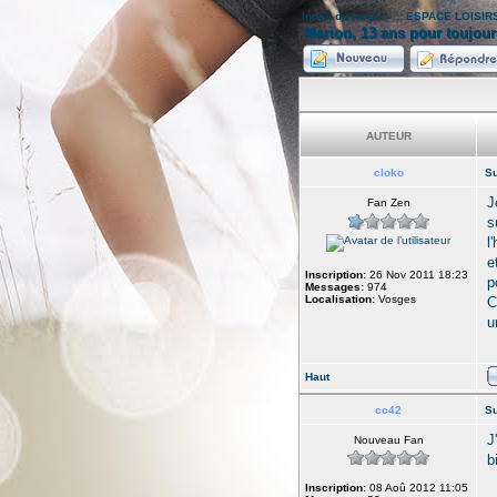
Index du forum
»
:: ESPACE LOISIRS
Marion, 13 ans pour toujour
AUTEUR
cloko
Su
J
Fan Zen
s
l
e
Inscription:
26 Nov 2011 18:23
p
Messages:
974
Localisation:
Vosges
C
u
Haut
cc42
Su
J
Nouveau Fan
b
Inscription:
08 Aoû 2012 11:05