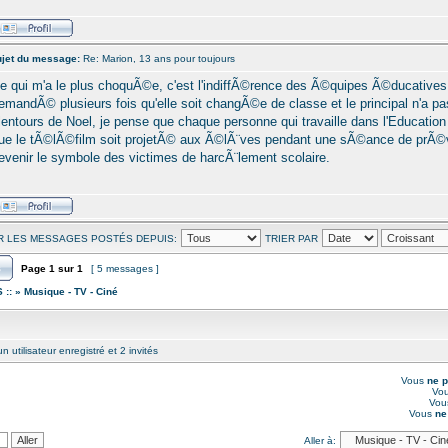
jet du message:
Re: Marion, 13 ans pour toujours
e qui m'a le plus choquÃ©e, c'est l'indiffÃ©rence des Ã©quipes Ã©ducatives
emandÃ© plusieurs fois qu'elle soit changÃ©e de classe et le principal n'a pas
lentours de Noel, je pense que chaque personne qui travaille dans l'Education N
ue le tÃ©lÃ©film soit projetÃ© aux Ã©lÃ¨ves pendant une sÃ©ance de prÃ©v
evenir le symbole des victimes de harcÃ¨lement scolaire.
R LES MESSAGES POSTÉS DEPUIS:
TRIER PAR
Page
1
sur
1
[ 5 messages ]
 ::
»
Musique - TV - Ciné
 utilisateur enregistré et 2 invités
Vous
ne 
Vo
Vo
Vous
ne
Aller à: