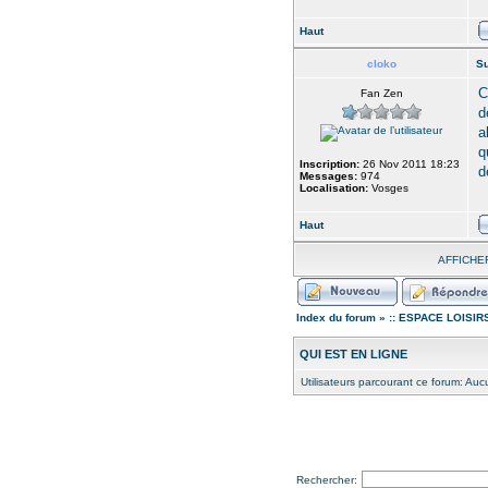
Haut
cloko
Su
C
Fan Zen
d
a
q
Inscription:
26 Nov 2011 18:23
d
Messages:
974
Localisation:
Vosges
Haut
AFFICHE
Index du forum
»
:: ESPACE LOISIRS
QUI EST EN LIGNE
Utilisateurs parcourant ce forum: Aucun
Rechercher: