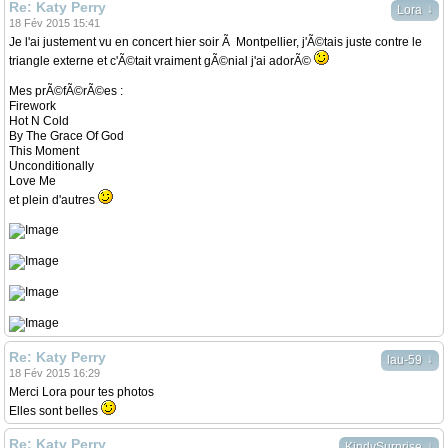
Re: Katy Perry
↓
Lora
18 Fév 2015 15:41
Je l'ai justement vu en concert hier soir Ã Montpellier, j'Ã©tais juste contre le
triangle externe et c'Ã©tait vraiment gÃ©nial j'ai adorÃ©
Mes prÃ©fÃ©rÃ©es :
Firework
Hot N Cold
By The Grace Of God
This Moment
Unconditionally
Love Me
et plein d'autres
Re: Katy Perry
↓
lau-59
18 Fév 2015 16:29
Merci Lora pour tes photos
Elles sont belles
Re: Katy Perry
↓
KindySurprise