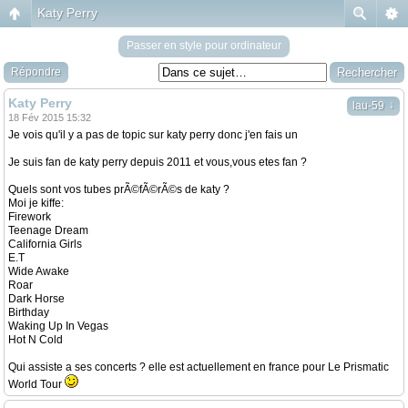
Katy Perry
Passer en style pour ordinateur
Répondre
Katy Perry
↓
lau-59
18 Fév 2015 15:32
Je vois qu'il y a pas de topic sur katy perry donc j'en fais un
Je suis fan de katy perry depuis 2011 et vous,vous etes fan ?
Quels sont vos tubes prÃ©fÃ©rÃ©s de katy ?
Moi je kiffe:
Firework
Teenage Dream
California Girls
E.T
Wide Awake
Roar
Dark Horse
Birthday
Waking Up In Vegas
Hot N Cold
Qui assiste a ses concerts ? elle est actuellement en france pour Le Prismatic
World Tour