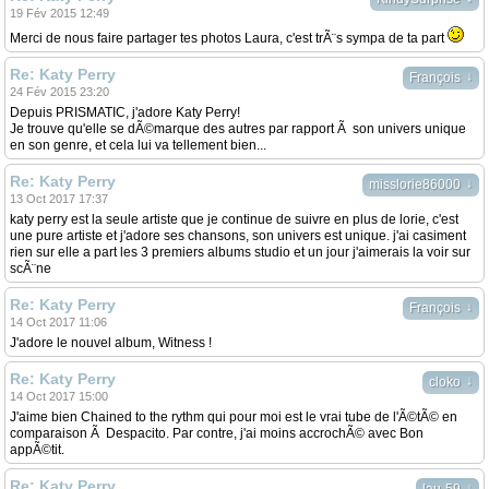
19 Fév 2015 12:49
Merci de nous faire partager tes photos Laura, c'est trÃ¨s sympa de ta part
Re: Katy Perry
↓
François
24 Fév 2015 23:20
Depuis PRISMATIC, j'adore Katy Perry!
Je trouve qu'elle se dÃ©marque des autres par rapport Ã son univers unique
en son genre, et cela lui va tellement bien...
Re: Katy Perry
↓
misslorie86000
13 Oct 2017 17:37
katy perry est la seule artiste que je continue de suivre en plus de lorie, c'est
une pure artiste et j'adore ses chansons, son univers est unique. j'ai casiment
rien sur elle a part les 3 premiers albums studio et un jour j'aimerais la voir sur
scÃ¨ne
Re: Katy Perry
↓
François
14 Oct 2017 11:06
J'adore le nouvel album, Witness !
Re: Katy Perry
↓
cloko
14 Oct 2017 15:00
J'aime bien Chained to the rythm qui pour moi est le vrai tube de l'Ã©tÃ© en
comparaison Ã Despacito. Par contre, j'ai moins accrochÃ© avec Bon
appÃ©tit.
Re: Katy Perry
↓