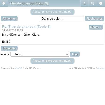
Titre de chanson [Topic 3]
#
Passer en style pour ordinateur
Répondre
Re: Titre de chanson [Topic 3]
↓
Mariev
14 Mai 2018 19:24
Ma préférence. - Julien Clerc.
En B ?
Répondre
Aller à:
Passer en style pour ordinateur
Powered by
phpBB
© phpBB Group.
phpBB Mobile / SEO by
Artodia
.