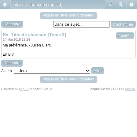
Titre de chanson [Topic 3]
#
Passer en style pour ordinateur
Répondre
Re: Titre de chanson [Topic 3]
↓
Mariev
14 Mai 2018 19:24
Ma préférence. - Julien Clerc.
En B ?
Répondre
Aller à:
Passer en style pour ordinateur
Powered by
phpBB
© phpBB Group.
phpBB Mobile / SEO by
Artodia
.