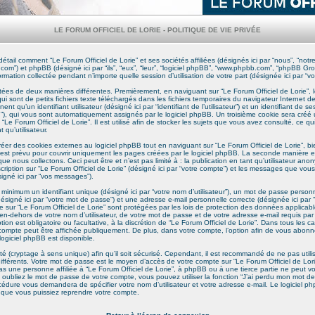
LE FORUM OFFICIEL DE LORIE - POLITIQUE DE VIE PRIVÉE
étail comment “Le Forum Officiel de Lorie” et ses sociétés affiliées (désignés ici par “nous”, “notre
ie.com”) et phpBB (désigné ici par “ils”, “eux”, “leur”, “logiciel phpBB”, “www.phpbb.com”, “phpBB 
formation collectée pendant n’importe quelle session d’utilisation de votre part (désignée ici par “vo
ctées de deux manières différentes. Premièrement, en naviguant sur “Le Forum Officiel de Lorie”, 
i sont de petits fichiers texte téléchargés dans les fichiers temporaires du navigateur Internet d
nt qu’un identifiant utilisateur (désigné ici par “identifiant de l’utilisateur”) et un identifiant de 
on”), qui vous sont automatiquement assignés par le logiciel phpBB. Un troisième cookie sera créé
“Le Forum Officiel de Lorie”. Il est utilisé afin de stocker les sujets que vous avez consulté, ce qu
 qu’utilisateur.
r des cookies externes au logiciel phpBB tout en naviguant sur “Le Forum Officiel de Lorie”, bi
st prévu pour couvrir uniquement les pages créées par le logiciel phpBB. La seconde manière es
 nous collectons. Ceci peut être et n’est pas limité à : la publication en tant qu’utilisateur ano
ription sur “Le Forum Officiel de Lorie” (désigné ici par “votre compte”) et les messages que vous
igné ici par “vos messages”).
inimum un identifiant unique (désigné ici par “votre nom d’utilisateur”), un mot de passe personne
signé ici par “votre mot de passe”) et une adresse e-mail personnelle correcte (désignée ici par “
e sur “Le Forum Officiel de Lorie” sont protégées par les lois de protection des données applicab
n-dehors de votre nom d’utilisateur, de votre mot de passe et de votre adresse e-mail requis par 
tion est obligatoire ou facultative, à la discrétion de “Le Forum Officiel de Lorie”. Dans tous les c
 compte peut être affichée publiquement. De plus, dans votre compte, l’option afin de vous abonn
logiciel phpBB est disponible.
té (cryptage à sens unique) afin qu’il soit sécurisé. Cependant, il est recommandé de ne pas uti
 différents. Votre mot de passe est le moyen d’accès de votre compte sur “Le Forum Officiel de Lori
 une personne affiliée à “Le Forum Officiel de Lorie”, à phpBB ou à une tierce partie ne peut 
 oubliez le mot de passe de votre compte, vous pouvez utiliser la fonction “J’ai perdu mon mot de
océdure vous demandera de spécifier votre nom d’utilisateur et votre adresse e-mail. Le logiciel 
que vous puissiez reprendre votre compte.