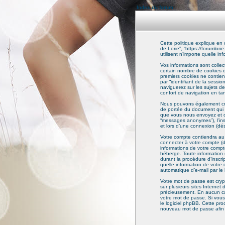
Index du forum
Cette politique explique en d
de Lorie”, “https://forumlor
utilisent n’importe quelle in
Vos informations sont colle
certain nombre de cookies qu
premiers cookies ne contienne
par “identifiant de la sessi
naviguerez sur les sujets de 
confort de navigation en tant
Nous pouvons également crée
de portée du document qui e
que vous nous envoyez et que
“messages anonymes”), l’insc
et lors d’une connexion (dés
Votre compte contiendra au m
connecter à votre compte (dé
informations de votre compt
héberge. Toute information e
durant la procédure d’inscrip
quelle information de votre
automatique d’e-mail par le 
Votre mot de passe est cryp
sur plusieurs sites Internet
précieusement. En aucun cas
votre mot de passe. Si vous
le logiciel phpBB. Cette pr
nouveau mot de passe afin 