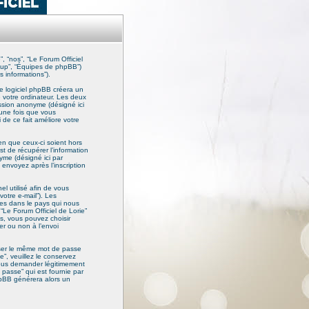
”, “nos”, “Le Forum Officiel
Group”, “Équipes de phpBB”)
s informations”).
le logiciel phpBB créera un
e votre ordinateur. Les deux
session anonyme (désigné ici
 une fois que vous
i de ce fait améliore votre
en que ceux-ci soient hors
t de récupérer l’information
nyme (désigné ici par
 envoyez après l’inscription
l utilisé afin de vous
votre e-mail”). Les
les dans le pays qui nous
“Le Forum Officiel de Lorie”
as, vous pouvez choisir
er ou non à l’envoi
liser le même mot de passe
e”, veuillez le conservez
vous demander légitimement
 passe” qui est fournie par
phpBB générera alors un