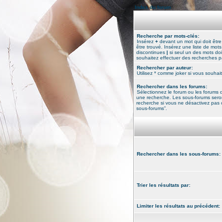
Index du forum
Recherche par mots-clés:
Insérez
+
devant un mot qui doit être
être trouvé. Insérez une liste de mot
discontinues
|
si seul un des mots doit
souhaitez effectuer des recherches pa
Rechercher par auteur:
Utilisez * comme joker si vous souhait
Rechercher dans les forums:
Sélectionnez le forum ou les forums d
une recherche. Les sous-forums sero
recherche si vous ne désactivez pas 
sous-forums”.
Rechercher dans les sous-forums:
Trier les résultats par:
Limiter les résultats au précédent: