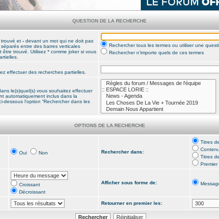
QUESTION DE LA RECHERCHE
 trouvé et
-
devant un mot qui ne doit pas
Rechercher tous les termes ou utiliser une ques
s séparés entre des barres verticales
 être trouvé. Utilisez * comme joker si vous
Rechercher n’importe quels de ces termes
rtielles.
ez effectuer des recherches partielles.
ans le(s)quel(s) vous souhaitez effectuer
nt automatiquement inclus dans la
ci-dessous l’option “Rechercher dans les
OPTIONS DE LA RECHERCHE
Titres 
Contenu
Rechercher dans:
Oui
Non
Titres d
Premier
Afficher sous forme de:
Messag
Croissant
Décroissant
Retourner en premier les: