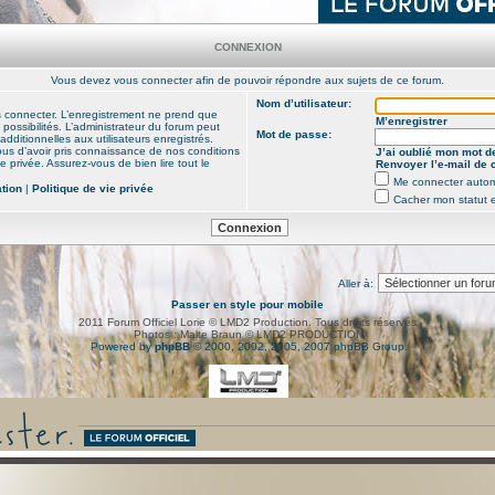
CONNEXION
Vous devez vous connecter afin de pouvoir répondre aux sujets de ce forum.
Nom d’utilisateur:
s connecter. L’enregistrement ne prend que
M’enregistrer
ssibilités. L’administrateur du forum peut
Mot de passe:
ditionnelles aux utilisateurs enregistrés.
ous d’avoir pris connaissance de nos conditions
J’ai oublié mon mot d
vie privée. Assurez-vous de bien lire tout le
Renvoyer l’e-mail de 
Me connecter autom
ation
|
Politique de vie privée
Cacher mon statut e
Aller à:
Passer en style pour mobile
2011 Forum Officiel Lorie © LMD2 Production. Tous droits réservés.
Photos : Malte Braun © LMD2 PRODUCTION
Powered by
phpBB
© 2000, 2002, 2005, 2007 phpBB Group.