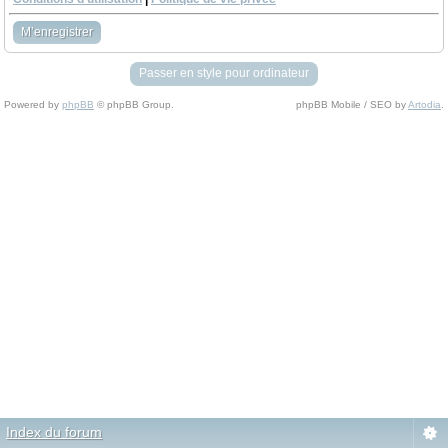
M’enregistrer
Passer en style pour ordinateur
Powered by
phpBB
© phpBB Group.
phpBB Mobile / SEO by
Artodia
.
Index du forum