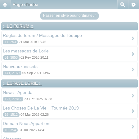
Page d’index
Passer en style pour ordinateur
:: LE FORUM ::
Règles du forum / Messages de l'équipe
17, 253
21 Mai 2018 13:46
Les messages de Lorie
51, 3853
02 Fév 2016 20:11
Nouveaux inscrits
141, 2169
05 Sep 2021 13:47
:: ESPACE LORIE ::
News - Agenda
127, 27812
23 Oct 2025 07:38
Les Choses De La Vie + Tournée 2019
16, 1512
04 Mar 2026 02:26
Demain Nous Appartient
10, 354
31 Juil 2026 14:41