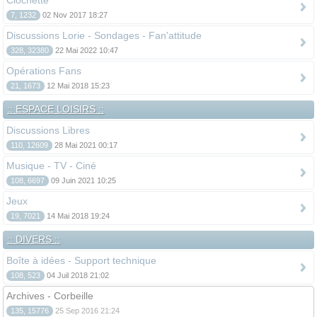
Clochette
7, 1232
02 Nov 2017 18:27
Discussions Lorie - Sondages - Fan'attitude
328, 32380
22 Mai 2022 10:47
Opérations Fans
21, 1673
12 Mai 2018 15:23
:: ESPACE LOISIRS ::
Discussions Libres
110, 12609
28 Mai 2021 00:17
Musique - TV - Ciné
108, 6697
09 Juin 2021 10:25
Jeux
19, 7021
14 Mai 2018 19:24
:: DIVERS ::
Boîte à idées - Support technique
108, 523
04 Juil 2018 21:02
Archives - Corbeille
135, 15776
25 Sep 2016 21:24