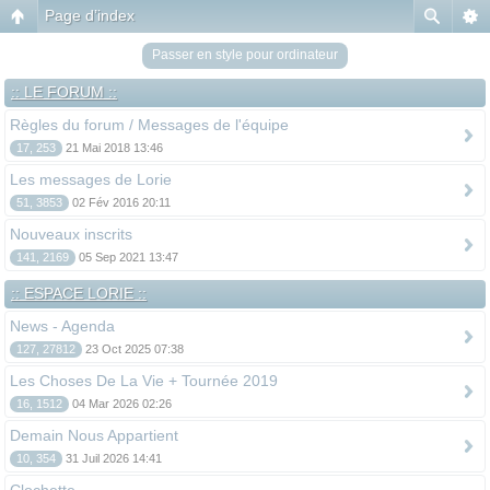
Page d’index
Passer en style pour ordinateur
:: LE FORUM ::
Règles du forum / Messages de l'équipe
17, 253
21 Mai 2018 13:46
Les messages de Lorie
51, 3853
02 Fév 2016 20:11
Nouveaux inscrits
141, 2169
05 Sep 2021 13:47
:: ESPACE LORIE ::
News - Agenda
127, 27812
23 Oct 2025 07:38
Les Choses De La Vie + Tournée 2019
16, 1512
04 Mar 2026 02:26
Demain Nous Appartient
10, 354
31 Juil 2026 14:41