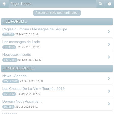
Page d’index
Passer en style pour ordinateur
:: LE FORUM ::
Règles du forum / Messages de l'équipe
17, 253
21 Mai 2018 13:46
Les messages de Lorie
51, 3853
02 Fév 2016 20:11
Nouveaux inscrits
141, 2169
05 Sep 2021 13:47
:: ESPACE LORIE ::
News - Agenda
127, 27812
23 Oct 2025 07:38
Les Choses De La Vie + Tournée 2019
16, 1512
04 Mar 2026 02:26
Demain Nous Appartient
10, 354
31 Juil 2026 14:41