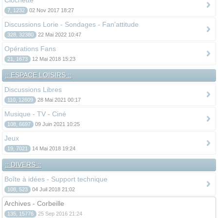
Clochette
7, 1232
02 Nov 2017 18:27
Discussions Lorie - Sondages - Fan'attitude
328, 32380
22 Mai 2022 10:47
Opérations Fans
21, 1673
12 Mai 2018 15:23
:: ESPACE LOISIRS ::
Discussions Libres
110, 12609
28 Mai 2021 00:17
Musique - TV - Ciné
108, 6697
09 Juin 2021 10:25
Jeux
19, 7021
14 Mai 2018 19:24
:: DIVERS ::
Boîte à idées - Support technique
108, 523
04 Juil 2018 21:02
Archives - Corbeille
135, 15776
25 Sep 2016 21:24