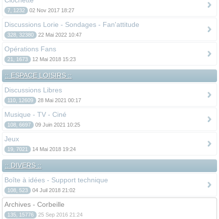
Clochette
7, 1232
02 Nov 2017 18:27
Discussions Lorie - Sondages - Fan'attitude
328, 32380
22 Mai 2022 10:47
Opérations Fans
21, 1673
12 Mai 2018 15:23
:: ESPACE LOISIRS ::
Discussions Libres
110, 12609
28 Mai 2021 00:17
Musique - TV - Ciné
108, 6697
09 Juin 2021 10:25
Jeux
19, 7021
14 Mai 2018 19:24
:: DIVERS ::
Boîte à idées - Support technique
108, 523
04 Juil 2018 21:02
Archives - Corbeille
135, 15776
25 Sep 2016 21:24