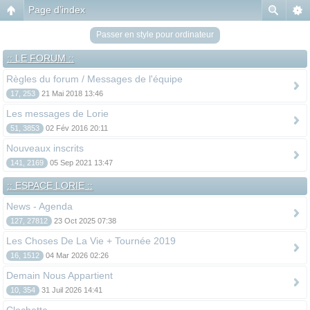
Page d’index
Passer en style pour ordinateur
:: LE FORUM ::
Règles du forum / Messages de l'équipe
17, 253
21 Mai 2018 13:46
Les messages de Lorie
51, 3853
02 Fév 2016 20:11
Nouveaux inscrits
141, 2169
05 Sep 2021 13:47
:: ESPACE LORIE ::
News - Agenda
127, 27812
23 Oct 2025 07:38
Les Choses De La Vie + Tournée 2019
16, 1512
04 Mar 2026 02:26
Demain Nous Appartient
10, 354
31 Juil 2026 14:41