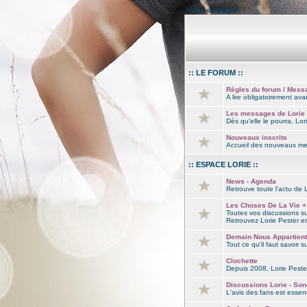
Index du forum
:: LE FORUM ::
Règles du forum / Mess
A lire obligatoirement ava
Les messages de Lorie
Dès qu'elle le pourra, Lor
Nouveaux inscrits
Accueil des nouveaux memb
:: ESPACE LORIE ::
News - Agenda
Retrouve toute l'actu de L
Les Choses De La Vie +
Toutes vos discussions su
Retrouvez Lorie Pester en
Demain Nous Appartient
Tout ce qu'il faut savoir 
Clochette
Depuis 2008, Lorie Pester
Discussions Lorie - Son
L'avis des fans est essent