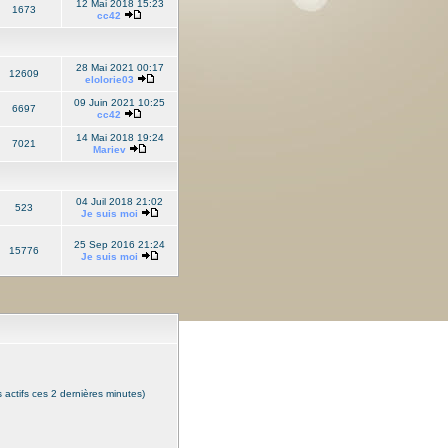
12 Mai 2018 15:23
1673
cc42
28 Mai 2021 00:17
12609
elolorie03
09 Juin 2021 10:25
6697
cc42
14 Mai 2018 19:24
7021
Mariev
04 Juil 2018 21:02
523
Je suis moi
25 Sep 2016 21:24
15776
Je suis moi
rs actifs ces 2 dernières minutes)