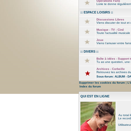
Opérations Fans
Lorie te donne régulière
:: ESPACE LOISIRS ::
Discussions Libres
Viens discuter de tout et 
Musique - TV - Ciné
Toute l'actualité musical
Jeux
Viens t'amuser entre fans
:: DIVERS ::
Boîte à idées - Support 
Tu as une question, une i
Archives - Corbeille
Retrouvez les archives du 
Sous-forum:
ALBUM - D
Supprimer les cookies du forum
|
L’
Index du forum
QUI EST EN LIGNE
Au total i
Le record
Utilisateu