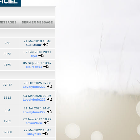
ESSAGES
DERNIER MESSAGE
21 Mai 2018 13:46
253
Guillaume
02 Fév 2016 20:11
3853
Mya
05 Sep 2021 13:47
2169
clairette91
23 Oct 2025 07:38
27812
Lovelylorie222
04 Mar 2026 02:26
1512
Lovelylorie222
31 Juil 2026 14:41
354
Lovelylorie222
02 Nov 2017 18:27
1232
flofan2lorie
22 Mai 2022 10:47
32380
shayet40