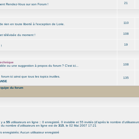
21
ment Rendez-Vous sur son Forum !
110
de rien en toute liberté à l'exception de Lorie.
108
e et télévisée du moment !
19
 !
technique
108
dée ou une suggestion à propos du forum ? C'est ici...
forum ici ainsi que tous les topics inutiles.
135
ANSE
équipe du forum
l y a
55
utilisateurs en ligne :: 0 enregistré, 0 invisible et 55 invités (d’après le nombre d’utilisateu
 du nombre d’utilisateurs en ligne est de
315
, le 02 Mai 2007 17:21
rs enregistrés: Aucun utilisateur enregistré