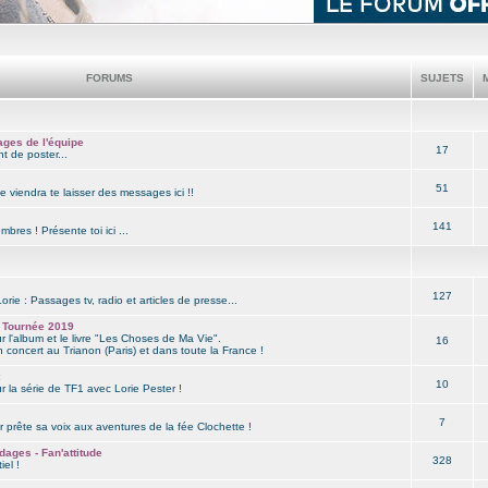
FORUMS
SUJETS
M
ages de l'équipe
17
nt de poster...
51
ie viendra te laisser des messages ici !!
141
res ! Présente toi ici ...
127
orie : Passages tv, radio et articles de presse...
 Tournée 2019
r l'album et le livre "Les Choses de Ma Vie".
16
 concert au Trianon (Paris) et dans toute la France !
10
sur la série de TF1 avec Lorie Pester !
7
 prête sa voix aux aventures de la fée Clochette !
dages - Fan'attitude
328
iel !