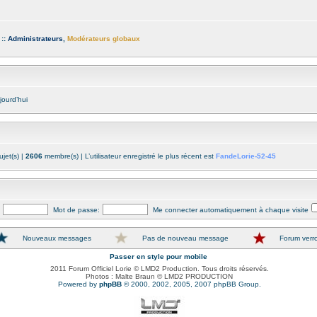
 ::
Administrateurs
,
Modérateurs globaux
jourd’hui
jet(s) |
2606
membre(s) | L’utilisateur enregistré le plus récent est
FandeLorie-52-45
Mot de passe:
Me connecter automatiquement à chaque visite
Nouveaux messages
Pas de nouveau message
Forum verro
Passer en style pour mobile
2011 Forum Officiel Lorie © LMD2 Production. Tous droits réservés.
Photos : Malte Braun © LMD2 PRODUCTION
Powered by
phpBB
© 2000, 2002, 2005, 2007 phpBB Group.