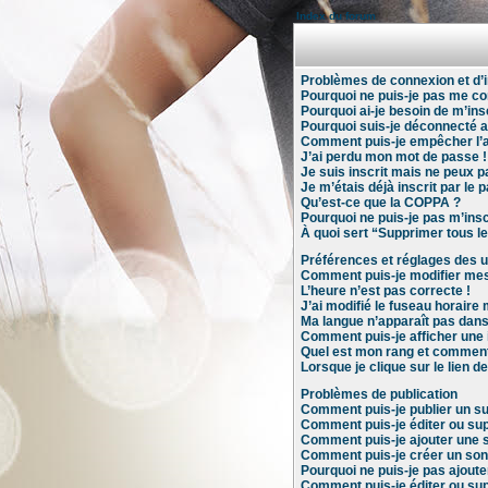
Index du forum
Problèmes de connexion et d’i
Pourquoi ne puis-je pas me co
Pourquoi ai-je besoin de m’insc
Pourquoi suis-je déconnecté 
Comment puis-je empêcher l’aff
J’ai perdu mon mot de passe !
Je suis inscrit mais ne peux 
Je m’étais déjà inscrit par le
Qu’est-ce que la COPPA ?
Pourquoi ne puis-je pas m’insc
À quoi sert “Supprimer tous l
Préférences et réglages des ut
Comment puis-je modifier mes
L’heure n’est pas correcte !
J’ai modifié le fuseau horaire 
Ma langue n’apparaît pas dans l
Comment puis-je afficher une 
Quel est mon rang et comment 
Lorsque je clique sur le lien d
Problèmes de publication
Comment puis-je publier un su
Comment puis-je éditer ou s
Comment puis-je ajouter une 
Comment puis-je créer un so
Pourquoi ne puis-je pas ajoute
Comment puis-je éditer ou su