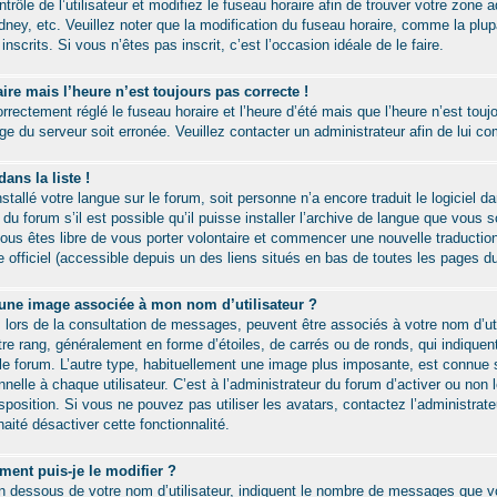
rôle de l’utilisateur et modifiez le fuseau horaire afin de trouver votre zone
ney, etc. Veuillez noter que la modification du fuseau horaire, comme la plup
inscrits. Si vous n’êtes pas inscrit, c’est l’occasion idéale de le faire.
aire mais l’heure n’est toujours pas correcte !
rrectement réglé le fuseau horaire et l’heure d’été mais que l’heure n’est toujo
oge du serveur soit erronée. Veuillez contacter un administrateur afin de lui 
ans la liste !
installé votre langue sur le forum, soit personne n’a encore traduit le logiciel
u forum s’il est possible qu’il puisse installer l’archive de langue que vous s
vous êtes libre de vous porter volontaire et commencer une nouvelle traduction
te officiel (accessible depuis un des liens situés en bas de toutes les pages d
 une image associée à mon nom d’utilisateur ?
 lors de la consultation de messages, peuvent être associés à votre nom d’util
re rang, généralement en forme d’étoiles, de carrés ou de ronds, qui indiqu
r le forum. L’autre type, habituellement une image plus imposante, est connue 
elle à chaque utilisateur. C’est à l’administrateur du forum d’activer ou non 
sposition. Si vous ne pouvez pas utiliser les avatars, contactez l’administrat
haité désactiver cette fonctionnalité.
ent puis-je le modifier ?
n dessous de votre nom d’utilisateur, indiquent le nombre de messages que v