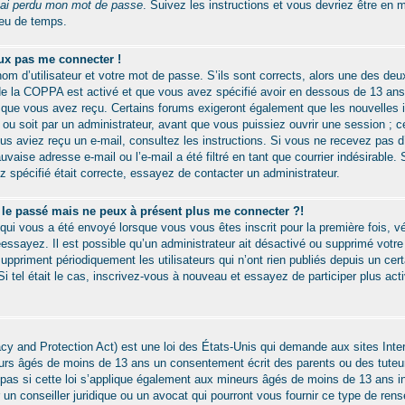
’ai perdu mon mot de passe
. Suivez les instructions et vous devriez être en
eu de temps.
eux pas me connecter !
nom d’utilisateur et votre mot de passe. S’ils sont corrects, alors une des de
t de la COPPA est activé et que vous avez spécifié avoir en dessous de 13 ans 
s que vous avez reçu. Certains forums exigeront également que les nouvelles i
ou soit par un administrateur, avant que vous puissiez ouvrir une session ; ce
vous aviez reçu un e-mail, consultez les instructions. Si vous ne recevez pas 
aise adresse e-mail ou l’e-mail a été filtré en tant que courrier indésirable. 
z spécifié était correcte, essayez de contacter un administrateur.
ar le passé mais ne peux à présent plus me connecter ?!
qui vous a été envoyé lorsque vous vous êtes inscrit pour la première fois, vér
éessayez. Il est possible qu’un administrateur ait désactivé ou supprimé vot
priment périodiquement les utilisateurs qui n’ont rien publiés depuis un cert
Si tel était le cas, inscrivez-vous à nouveau et essayez de participer plus a
y and Protection Act) est une loi des États-Unis qui demande aux sites Inter
eurs âgés de moins de 13 ans un consentement écrit des parents ou des tute
as si cette loi s’applique également aux mineurs âgés de moins de 13 ans in
un conseiller juridique ou un avocat qui pourront vous fournir ce type de ren