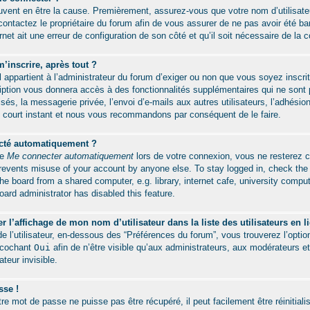
peuvent en être la cause. Premièrement, assurez-vous que votre nom d’utilisat
, contactez le propriétaire du forum afin de vous assurer de ne pas avoir été ba
ernet ait une erreur de configuration de son côté et qu’il soit nécessaire de la co
’inscrire, après tout ?
l appartient à l’administrateur du forum d’exiger ou non que vous soyez inscrit
ption vous donnera accès à des fonctionnalités supplémentaires qui ne sont p
s, la messagerie privée, l’envoi d’e-mails aux autres utilisateurs, l’adhésion
n court instant et nous vous recommandons par conséquent de le faire.
ecté automatiquement ?
se
Me connecter automatiquement
lors de votre connexion, vous ne resterez 
prevents misuse of your account by anyone else. To stay logged in, check the b
 board from a shared computer, e.g. library, internet cafe, university compute
ard administrator has disabled this feature.
l’affichage de mon nom d’utilisateur dans la liste des utilisateurs en l
e l’utilisateur, en-dessous des “Préférences du forum”, vous trouverez l’opti
n cochant
Oui
afin de n’être visible qu’aux administrateurs, aux modérateurs
teur invisible.
sse !
re mot de passe ne puisse pas être récupéré, il peut facilement être réinitial