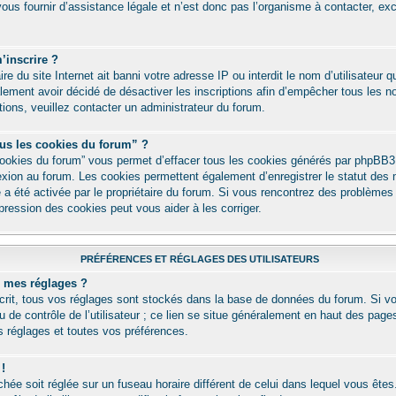
us fournir d’assistance légale et n’est donc pas l’organisme à contacter, exce
’inscrire ?
aire du site Internet ait banni votre adresse IP ou interdit le nom d’utilisateur 
alement avoir décidé de désactiver les inscriptions afin d’empêcher tous les n
ations, veuillez contacter un administrateur du forum.
ous les cookies du forum” ?
cookies du forum” vous permet d’effacer tous les cookies générés par phpBB3
nexion au forum. Les cookies permettent également d’enregistrer le statut des 
té a été activée par le propriétaire du forum. Si vous rencontrez des problème
ression des cookies peut vous aider à les corriger.
PRÉFÉRENCES ET RÉGLAGES DES UTILISATEURS
 mes réglages ?
nscrit, tous vos réglages sont stockés dans la base de données du forum. Si vo
 de contrôle de l’utilisateur ; ce lien se situe généralement en haut des pa
s réglages et toutes vos préférences.
 !
ichée soit réglée sur un fuseau horaire différent de celui dans lequel vous êtes.