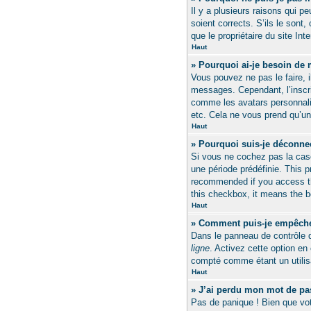
Il y a plusieurs raisons qui 
soient corrects. S’ils le sont
que le propriétaire du site Int
Haut
» Pourquoi ai-je besoin de m
Vous pouvez ne pas le faire, i
messages. Cependant, l’inscri
comme les avatars personnalisé
etc. Cela ne vous prend qu’u
Haut
» Pourquoi suis-je déconn
Si vous ne cochez pas la ca
une période prédéfinie. This 
recommended if you access the
this checkbox, it means the bo
Haut
» Comment puis-je empêcher 
Dans le panneau de contrôle d
ligne
. Activez cette option e
compté comme étant un utilisa
Haut
» J’ai perdu mon mot de pa
Pas de panique ! Bien que vot