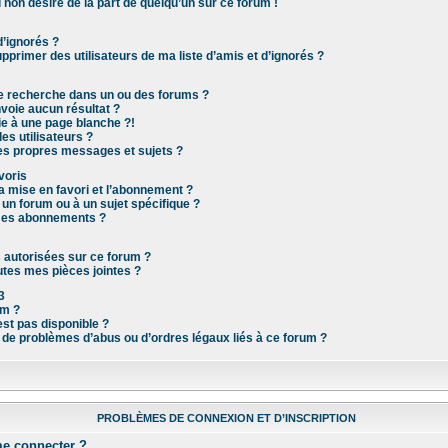
 non désiré de la part de quelqu’un sur ce forum !
d’ignorés ?
primer des utilisateurs de ma liste d’amis et d’ignorés ?
e recherche dans un ou des forums ?
voie aucun résultat ?
e à une page blanche ?!
s utilisateurs ?
s propres messages et sujets ?
voris
la mise en favori et l’abonnement ?
n forum ou à un sujet spécifique ?
mes abonnements ?
s autorisées sur ce forum ?
tes mes pièces jointes ?
3
um ?
est pas disponible ?
s de problèmes d’abus ou d’ordres légaux liés à ce forum ?
PROBLÈMES DE CONNEXION ET D’INSCRIPTION
me connecter ?