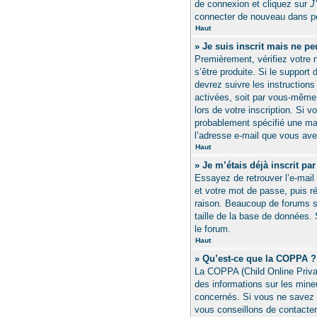
de connexion et cliquez sur
J
connecter de nouveau dans p
Haut
» Je suis inscrit mais ne p
Premièrement, vérifiez votre 
s’être produite. Si le suppor
devrez suivre les instruction
activées, soit par vous-même 
lors de votre inscription. Si 
probablement spécifié une mauv
l’adresse e-mail que vous ave
Haut
» Je m’étais déjà inscrit p
Essayez de retrouver l’e-mail 
et votre mot de passe, puis r
raison. Beaucoup de forums sup
taille de la base de données. 
le forum.
Haut
» Qu’est-ce que la COPPA ?
La COPPA (Child Online Privac
des informations sur les min
concernés. Si vous ne savez p
vous conseillons de contacter 