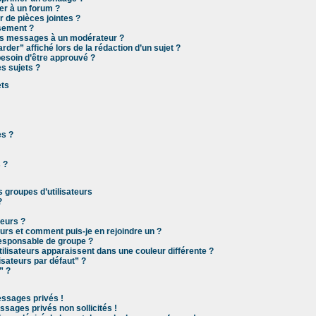
er à un forum ?
r de pièces jointes ?
ssement ?
es messages à un modérateur ?
rder” affiché lors de la rédaction d’un sujet ?
esoin d’être approuvé ?
s sujets ?
ets
es ?
 ?
s groupes d’utilisateurs
?
teurs ?
eurs et comment puis-je en rejoindre un ?
esponsable de groupe ?
ilisateurs apparaissent dans une couleur différente ?
isateurs par défaut” ?
” ?
ssages privés !
sages privés non sollicités !