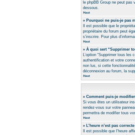
le phpBB Group ne peut pas vo
dessous.
Haut
» Pourquoi ne puis-je pas m
Il est possible que le propriét
propriétaire du forum peut ég
s’inscrire. Pour plus d’inform
Haut
» À quoi sert “Supprimer t
L’option “Supprimer tous les 
authentification et votre con
non lus, si cette fonctionnali
déconnexion au forum, la supp
Haut
» Comment puis-je modifier
Si vous êtes un utilisateur i
rendez-vous sur votre panneau
permettra de modifier tous vo
Haut
» L’heure n’est pas correcte
Il est possible que l’heure aff