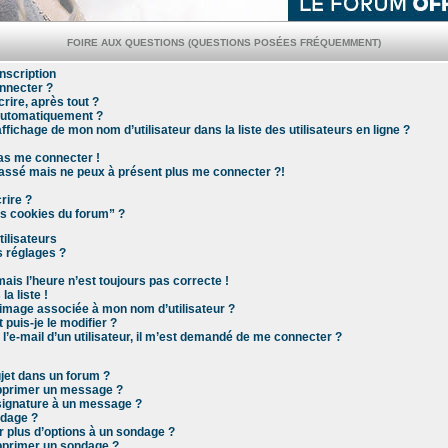
FOIRE AUX QUESTIONS (QUESTIONS POSÉES FRÉQUEMMENT)
nscription
nnecter ?
rire, après tout ?
automatiquement ?
ichage de mon nom d’utilisateur dans la liste des utilisateurs en ligne ?
pas me connecter !
 passé mais ne peux à présent plus me connecter ?!
rire ?
es cookies du forum” ?
ilisateurs
 réglages ?
mais l’heure n’est toujours pas correcte !
a liste !
image associée à mon nom d’utilisateur ?
puis-je le modifier ?
e l’e-mail d’un utilisateur, il m’est demandé de me connecter ?
jet dans un forum ?
upprimer un message ?
signature à un message ?
ndage ?
r plus d’options à un sondage ?
pprimer un sondage ?