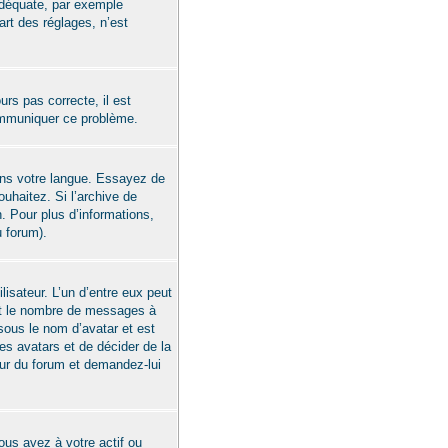
 adéquate, par exemple
art des réglages, n’est
urs pas correcte, il est
communiquer ce problème.
 dans votre langue. Essayez de
ouhaitez. Si l’archive de
. Pour plus d’informations,
u forum).
isateur. L’un d’entre eux peut
ent le nombre de messages à
sous le nom d’avatar et est
les avatars et de décider de la
eur du forum et demandez-lui
ous avez à votre actif ou